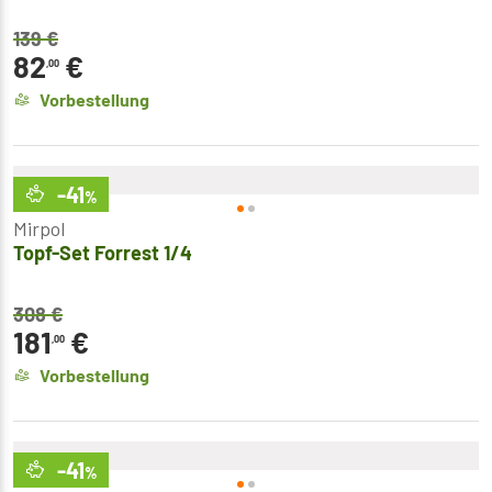
139
€
82
€
,00
Vorbestellung
-41
%
Mirpol
Topf-Set Forrest 1/4
308
€
181
€
,00
Vorbestellung
-41
%