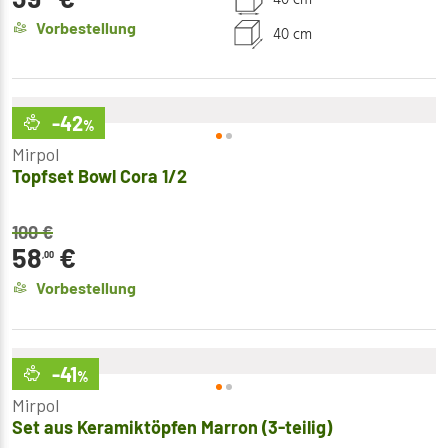
Vorbestellung
40 cm
-42
%
Mirpol
Topfset Bowl Cora 1/2
100
€
58
€
,00
Vorbestellung
-41
%
Mirpol
Set aus Keramiktöpfen Marron (3-teilig)