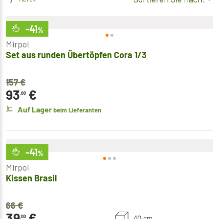
-41
%
Mirpol
Set aus runden Übertöpfen Cora 1/3
157
€
93
€
,00
Auf Lager
beim Lieferanten
-41
%
Mirpol
Kissen Brasil
66
€
39
€
40 cm
,00