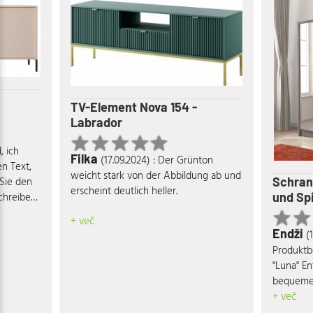
TV-Element Nova 154 -
Labrador
d, ich
Filka
(17.09.2024) : Der Grünton
n Text,
weicht stark von der Abbildung ab und
Schran
 Sie den
erscheint deutlich heller.
und Spi
schreiben
+ več
Endži
(
Produktb
"Luna" Entdecken Sie das stilvolle und
bequeme 
Ihrer ze
+ več
Wohnzimm