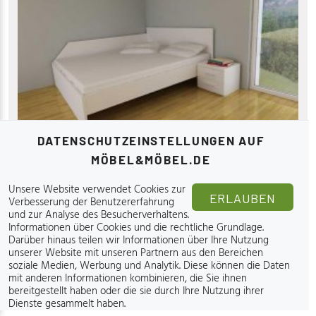
DATENSCHUTZEINSTELLUNGEN AUF
MÖBEL&MÖBEL.DE
Kerles
Bett Wall weiß - 140x190 cm
Unsere Website verwendet Cookies zur
ERLAUBEN
Verbesserung der Benutzererfahrung
und zur Analyse des Besucherverhaltens.
389
€
,00
Informationen über Cookies und die rechtliche Grundlage
.
146 cm
Darüber hinaus teilen wir Informationen über Ihre Nutzung
Vorbestellung
unserer Website mit unseren Partnern aus den Bereichen
195 cm
soziale Medien, Werbung und Analytik. Diese können die Daten
mit anderen Informationen kombinieren, die Sie ihnen
85 cm
bereitgestellt haben oder die sie durch Ihre Nutzung ihrer
Dienste gesammelt haben.