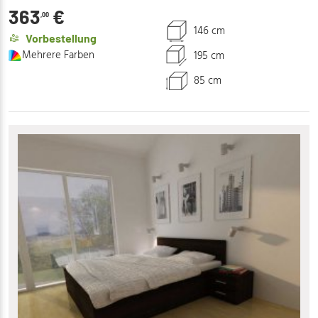
363
€
,00
146 cm
Vorbestellung
Mehrere Farben
195 cm
85 cm