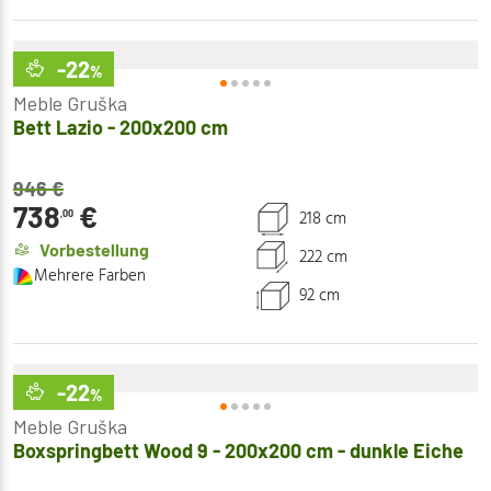
-22
%
Meble Gruška
Bett Lazio - 200x200 cm
946
€
738
€
218 cm
,00
Vorbestellung
222 cm
Mehrere Farben
92 cm
-22
%
Meble Gruška
Boxspringbett Wood 9 - 200x200 cm - dunkle Eiche