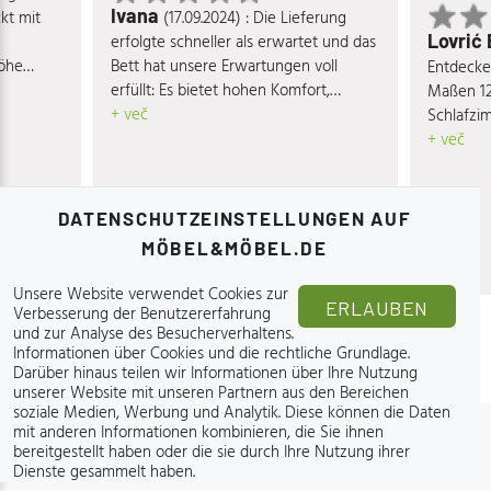
Ivana
(17.09.2024) : Die Lieferung
kt mit
Lovrić
erfolgte schneller als erwartet und das
Bett hat unsere Erwartungen voll
Höhe
Entdecke
erfüllt: Es bietet hohen Komfort,
- und
Maßen 12
besticht durch seine ansprechende
+ več
r
Schlafzi
Optik und hochwertige Materialien, ist
en von
vereint K
+ več
äußerst stabil und verfügt über einen
itung aus
eine ent
großzügigen Stauraum. Absolut
gt für
seiner r
empfehlenswert!
Mit seinem
hochwert
DATENSCHUTZEINSTELLUNGEN AUF
 Bett
langanhal
MÖBEL&MÖBEL.DE
 ein und
Design p
ladende
Einrichtu
Unsere Website verwendet Cookies zur
uf
ERLAUBEN
gemütlic
Verbesserung der Benutzererfahrung
nser
heute noc
und zur Analyse des Besucherverhaltens.
Informationen über Cookies und die rechtliche Grundlage
.
ilvollen
Möbelstü
Darüber hinaus teilen wir Informationen über Ihre Nutzung
r
Schlafqua
unserer Website mit unseren Partnern aus den Bereichen
loase.
www.moe
soziale Medien, Werbung und Analytik. Diese können die Daten
weitere 
mit anderen Informationen kombinieren, die Sie ihnen
bereitgestellt haben oder die sie durch Ihre Nutzung ihrer
Über Uns
Dienste gesammelt haben.