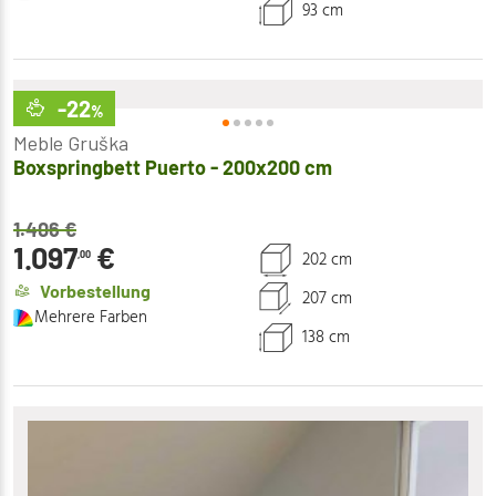
93 cm
-22
%
Meble Gruška
Boxspringbett Puerto - 200x200 cm
1.406
€
1.097
€
202 cm
,00
Vorbestellung
207 cm
Mehrere Farben
138 cm