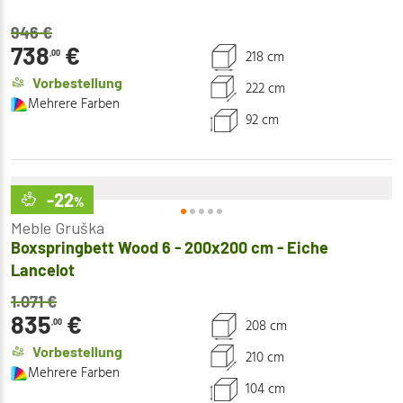
946
€
738
€
218 cm
,00
Vorbestellung
222 cm
Mehrere Farben
92 cm
-22
%
Meble Gruška
Boxspringbett Wood 6 - 200x200 cm - Eiche
Lancelot
1.071
€
835
€
208 cm
,00
Vorbestellung
210 cm
Mehrere Farben
104 cm