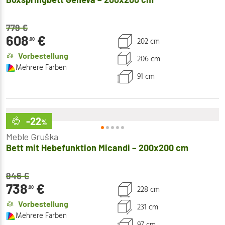
779
€
608
€
202 cm
,00
Vorbestellung
206 cm
Mehrere Farben
91 cm
-22
%
Meble Gruška
Bett mit Hebefunktion Micandi – 200x200 cm
946
€
738
€
228 cm
,00
Vorbestellung
231 cm
Mehrere Farben
97 cm