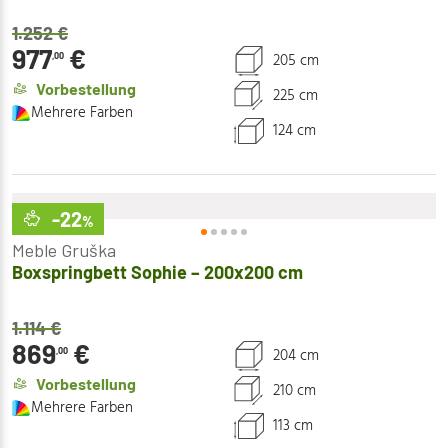
1.252
€
977
€
205 cm
,00
Vorbestellung
225 cm
Mehrere Farben
124 cm
-22
%
Meble Gruška
Boxspringbett Sophie – 200x200 cm
1.114
€
869
€
204 cm
,00
Vorbestellung
210 cm
Mehrere Farben
113 cm