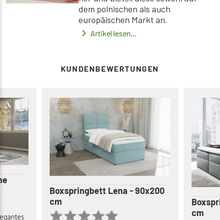
dem polnischen als auch
europäischen Markt an.
Artikel lesen...
KUNDENBEWERTUNGEN
he
Boxspringbett Lena - 90x200
cm
Boxspr
cm
elegantes