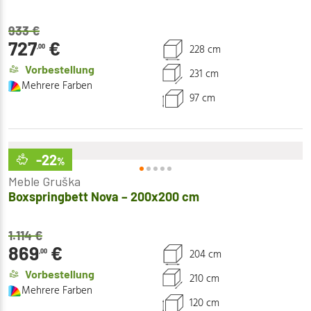
933
€
727
€
228 cm
,00
Vorbestellung
231 cm
Mehrere Farben
97 cm
-22
%
Meble Gruška
Boxspringbett Nova – 200x200 cm
1.114
€
869
€
204 cm
,00
Vorbestellung
210 cm
Mehrere Farben
120 cm