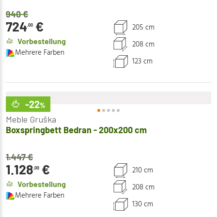
940
€
724
€
205 cm
,00
Vorbestellung
208 cm
Mehrere Farben
123 cm
-22
%
Meble Gruška
Boxspringbett Bedran - 200x200 cm
1.447
€
1.128
€
210 cm
,00
Vorbestellung
208 cm
Mehrere Farben
130 cm