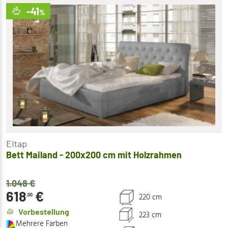
-41
%
Eltap
Bett Mailand - 200x200 cm mit Holzrahmen
1.048
€
618
€
220 cm
,00
Vorbestellung
223 cm
Mehrere Farben