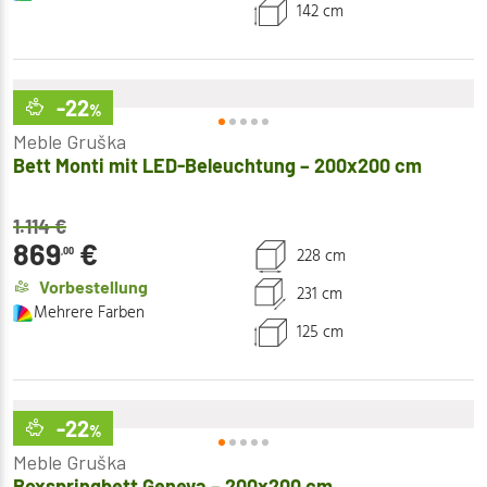
142 cm
-22
%
Meble Gruška
Bett Monti mit LED-Beleuchtung – 200x200 cm
1.114
€
869
€
228 cm
,00
Vorbestellung
231 cm
Mehrere Farben
125 cm
-22
%
Meble Gruška
Boxspringbett Geneva – 200x200 cm