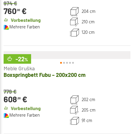
974
€
760
€
204 cm
,00
Vorbestellung
210 cm
Mehrere Farben
120 cm
-22
%
Meble Gruška
Boxspringbett Fubu – 200x200 cm
779
€
608
€
202 cm
,00
Vorbestellung
205 cm
Mehrere Farben
91 cm