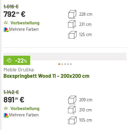
1.016
€
792
€
228 cm
,00
Vorbestellung
231 cm
Mehrere Farben
125 cm
-22
%
Meble Gruška
Boxspringbett Wood 11 – 200x200 cm
1.142
€
891
€
209 cm
,00
Vorbestellung
210 cm
Mehrere Farben
105 cm