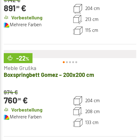
1.142
€
891
€
204 cm
,00
Vorbestellung
213 cm
Mehrere Farben
115 cm
-22
%
Meble Gruška
Boxspringbett Gomez – 200x200 cm
974
€
760
€
204 cm
,00
Vorbestellung
208 cm
Mehrere Farben
133 cm