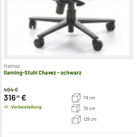
Halmar
Gaming-Stuhl Chavez - schwarz
494
€
316
€
74 cm
,00
Vorbestellung
70 cm
129 cm