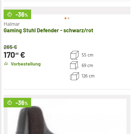
-36
%
Halmar
Gaming Stuhl Defender - schwarz/rot
265
€
170
€
55 cm
,00
Vorbestellung
69 cm
126 cm
-36
%