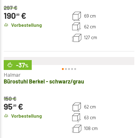
297
€
190
€
69 cm
,00
Vorbestellung
62 cm
127 cm
-37
%
Halmar
Bürostuhl Berkel - schwarz/grau
150
€
95
€
62 cm
,00
Vorbestellung
63 cm
108 cm