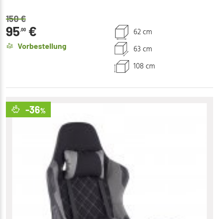
150
€
95
€
62 cm
,00
Vorbestellung
63 cm
108 cm
-36
%