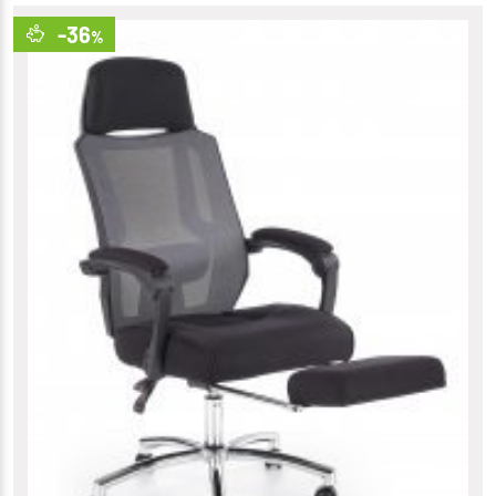
-36
%