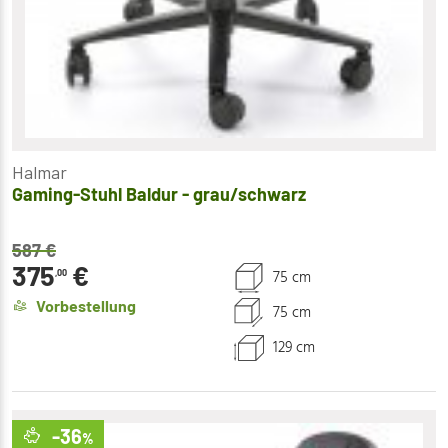
Halmar
Gaming-Stuhl Baldur - grau/schwarz
587
€
375
€
75 cm
,00
Vorbestellung
75 cm
129 cm
-36
%