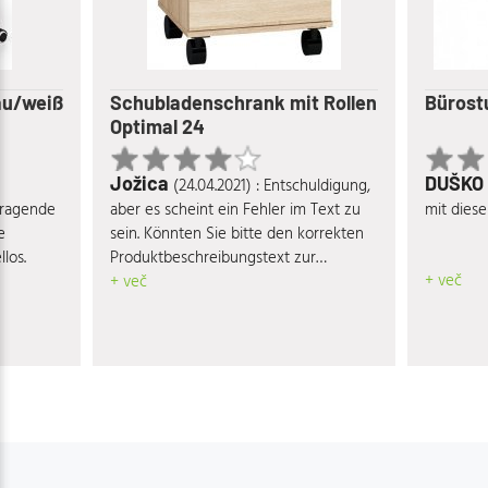
rau/weiß
Schubladenschrank mit Rollen
Bürost
Optimal 24
Jožica
DUŠKO
(24.04.2021) : Entschuldigung,
rragende
aber es scheint ein Fehler im Text zu
mit diese
e
sein. Könnten Sie bitte den korrekten
los.
Produktbeschreibungstext zur
+ več
Verfügung stellen?
+ več