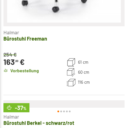
Halmar
Bürostuhl Freeman
254
€
163
€
61 cm
,00
Vorbestellung
60 cm
116 cm
-37
%
Halmar
Bürostuhl Berkel - schwarz/rot