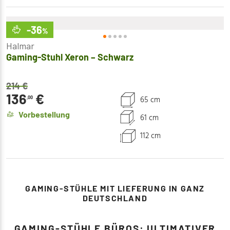
-36
%
Halmar
Gaming-Stuhl Xeron – Schwarz
214
€
136
€
65 cm
,00
Vorbestellung
61 cm
112 cm
GAMING-STÜHLE MIT LIEFERUNG IN GANZ
DEUTSCHLAND
GAMING-STÜHLE BÜROS: ULTIMATIVER