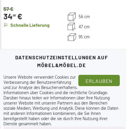
57
€
34
€
56 cm
,00
Schnelle Lieferung
47 cm
95 cm
DATENSCHUTZEINSTELLUNGEN AUF
MÖBEL&MÖBEL.DE
Chomik
Unsere Website verwendet Cookies zur
Schwimmbrillen, Packung mit 24 Stück – BES30216
ERLAUBEN
Verbesserung der Benutzererfahrung
und zur Analyse des Besucherverhaltens.
Informationen über Cookies und die rechtliche Grundlage
.
73
€
,00
Darüber hinaus teilen wir Informationen über Ihre Nutzung
unserer Website mit unseren Partnern aus den Bereichen
Auf Lager
beim Lieferanten
soziale Medien, Werbung und Analytik. Diese können die Daten
mit anderen Informationen kombinieren, die Sie ihnen
bereitgestellt haben oder die sie durch Ihre Nutzung ihrer
Dienste gesammelt haben.