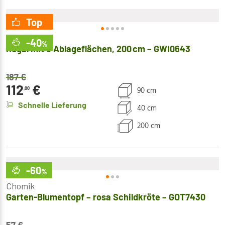
Top
Chomik
-40
%
Regal mit 5 Ablageflächen, 200 cm – GWI0643
187
€
112
€
90 cm
,00
Schnelle Lieferung
40 cm
200 cm
-60
%
Chomik
Garten-Blumentopf – rosa Schildkröte – GOT7430