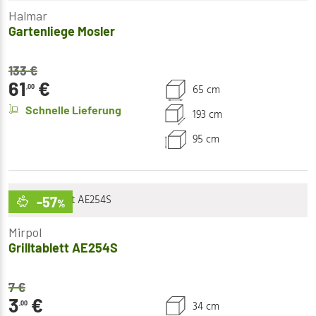
Halmar
Gartenliege Mosler
133
€
61
€
65 cm
,00
Schnelle Lieferung
193 cm
95 cm
-57
%
Mirpol
Grilltablett AE254S
7
€
3
€
34 cm
,00