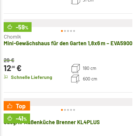
31 cm
-59
%
Chomik
Mini-Gewächshaus für den Garten 1,8x6 m – EVA5900
29
€
12
€
180 cm
,00
Schnelle Lieferung
600 cm
Top
Mirpol
-41
%
Gasgrill-Außenküche Brenner KL4PLUS