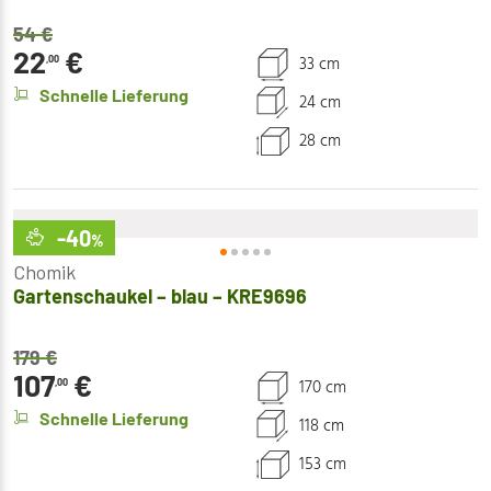
54
€
22
€
33 cm
,00
Schnelle Lieferung
24 cm
28 cm
-40
%
Chomik
Gartenschaukel – blau – KRE9696
179
€
107
€
170 cm
,00
Schnelle Lieferung
118 cm
153 cm