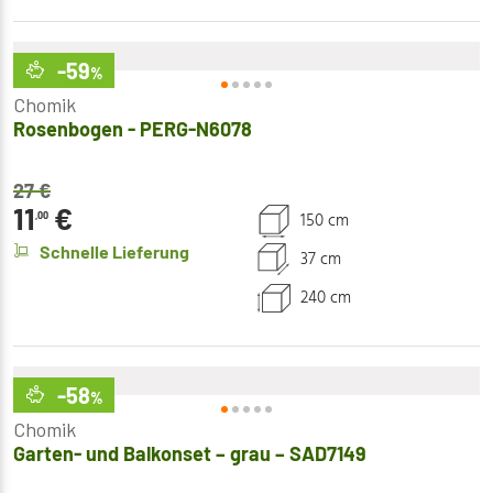
-59
%
Chomik
Rosenbogen - PERG-N6078
27
€
11
€
150 cm
,00
Schnelle Lieferung
37 cm
240 cm
-58
%
Chomik
Garten- und Balkonset – grau – SAD7149