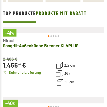
TOP PRODUKTE
PRODUKTE MIT RABATT
-41
%
Mirpol
Gasgrill-Außenküche Brenner KL4PLUS
2.466
€
1.455
€
229 cm
,00
Schnelle Lieferung
49 cm
115 cm
-40
%