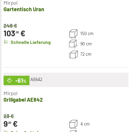
Mirpol
Gartentisch Uran
248
€
103
€
150 cm
,00
Schnelle Lieferung
90 cm
72 cm
-61
%
Mirpol
Grillgabel AE642
23
€
9
€
4 cm
,00