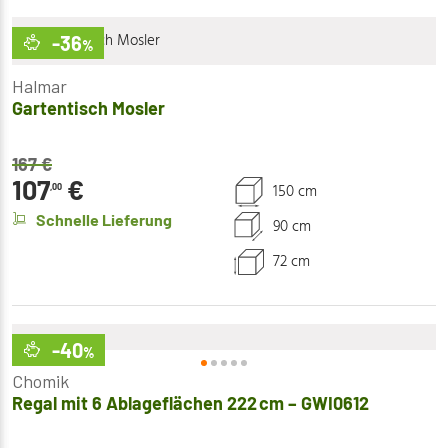
-36
%
Halmar
Gartentisch Mosler
167
€
107
€
150 cm
,00
Schnelle Lieferung
90 cm
72 cm
-40
%
Chomik
Regal mit 6 Ablageflächen 222 cm – GWI0612