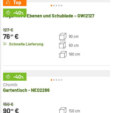
Top
Chomik
-40
%
Regal mit 5 Ebenen und Schublade – GWI2127
127
€
76
€
90 cm
,00
Schnelle Lieferung
60 cm
180 cm
-40
%
Chomik
Gartentisch - NEO2286
150
€
90
€
150 cm
,00