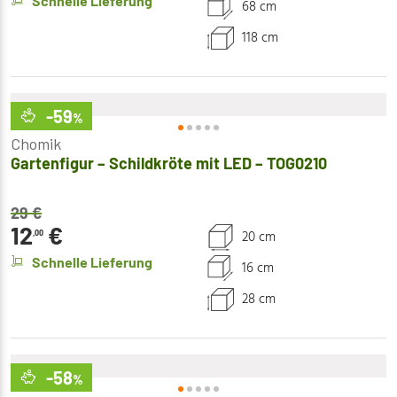
Schnelle Lieferung
68 cm
118 cm
-59
%
Chomik
Gartenfigur – Schildkröte mit LED – TOG0210
29
€
12
€
20 cm
,00
Schnelle Lieferung
16 cm
28 cm
-58
%