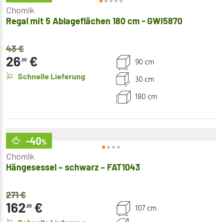
Chomik
Regal mit 5 Ablageflächen 180 cm - GWI5870
43
€
26
€
90 cm
,00
Schnelle Lieferung
30 cm
180 cm
-40
%
Chomik
Hängesessel – schwarz – FAT1043
271
€
162
€
107 cm
,00