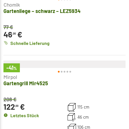
Chomik
Gartenliege – schwarz – LEZ5934
77
€
46
€
,00
Schnelle Lieferung
-41
%
Mirpol
Gartengrill Mir4525
208
€
122
€
115 cm
,00
Letztes Stück
46 cm
106 cm