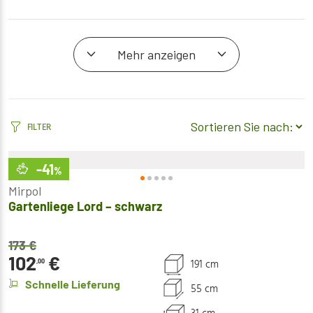
Mehr anzeigen
FILTER
-41
%
Mirpol
Gartenliege Lord – schwarz
173
€
102
€
191 cm
,00
Schnelle Lieferung
55 cm