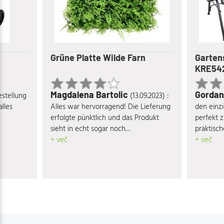
Grüne Platte Wilde Farn
Garten
KRE54
Magdalena Bartolic
Gorda
estellung
(13.09.2023) :
alles
Alles war hervorragend! Die Lieferung
den einzi
erfolgte pünktlich und das Produkt
perfekt z
sieht in echt sogar noch
praktisch
beeindruckender aus als auf den Fotos!
+ več
und biete
+ več
Schaukel 
alle, die
aber noc
Halter s
www.moe
sichern S
Accessoir