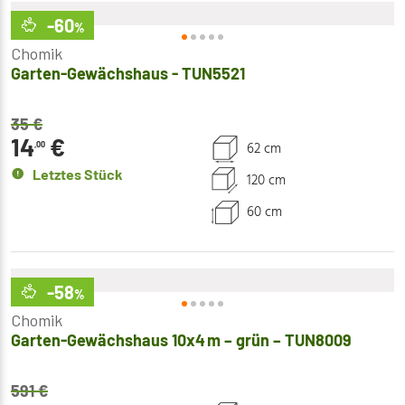
-60
%
Chomik
Garten-Gewächshaus - TUN5521
35
€
14
€
62 cm
,00
Letztes Stück
120 cm
60 cm
-58
%
Chomik
Garten-Gewächshaus 10x4 m – grün – TUN8009
591
€