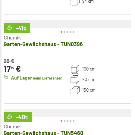
94 cm
-41
%
Chomik
Garten-Gewächshaus - TUN0396
29
€
17
€
100 cm
,00
Auf Lager
beim Lieferanten
50 cm
150 cm
-40
%
Chomik
Garten-Gewächshaus - TUN5460