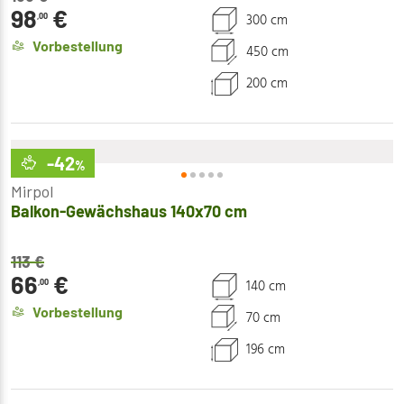
98
€
300 cm
,00
Vorbestellung
450 cm
200 cm
-42
%
Mirpol
Balkon-Gewächshaus 140x70 cm
113
€
66
€
140 cm
,00
Vorbestellung
70 cm
196 cm