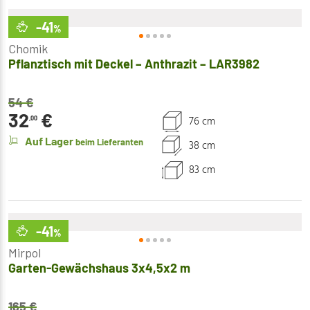
-41
%
Chomik
Pflanztisch mit Deckel – Anthrazit – LAR3982
54
€
32
€
76 cm
,00
Auf Lager
beim Lieferanten
38 cm
83 cm
-41
%
Mirpol
Garten-Gewächshaus 3x4,5x2 m
165
€