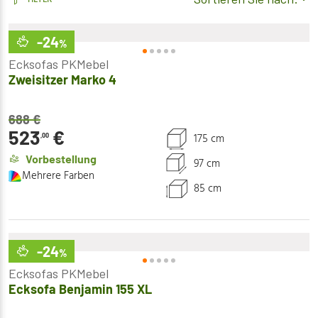
-24
%
Ecksofas PKMebel
Zweisitzer Marko 4
688
€
523
€
175 cm
,00
Vorbestellung
97 cm
Mehrere Farben
85 cm
-24
%
Ecksofas PKMebel
Ecksofa Benjamin 155 XL