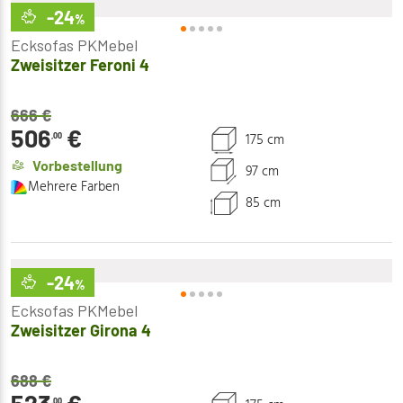
-24
%
Ecksofas PKMebel
Zweisitzer Feroni 4
666
€
506
€
175 cm
,00
Vorbestellung
97 cm
Mehrere Farben
85 cm
-24
%
Ecksofas PKMebel
Zweisitzer Girona 4
688
€
,00