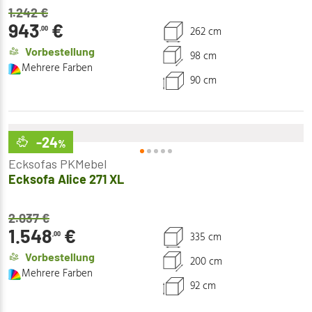
1.242
€
943
€
262 cm
,00
Vorbestellung
98 cm
Mehrere Farben
90 cm
-24
%
Ecksofas PKMebel
Ecksofa Alice 271 XL
2.037
€
1.548
€
335 cm
,00
Vorbestellung
200 cm
Mehrere Farben
92 cm