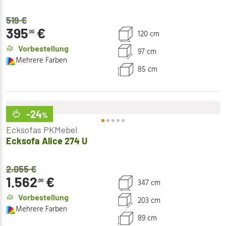
519
€
395
€
120 cm
,00
Vorbestellung
97 cm
Mehrere Farben
85 cm
-24
%
Ecksofas PKMebel
Ecksofa Alice 274 U
2.055
€
1.562
€
347 cm
,00
Vorbestellung
203 cm
Mehrere Farben
89 cm