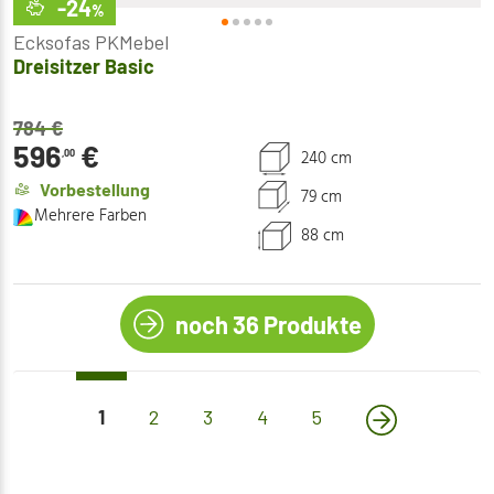
-24
%
Ecksofas PKMebel
Dreisitzer Basic
784
€
596
€
240 cm
,00
Vorbestellung
79 cm
Mehrere Farben
88 cm
noch 36 Produkte
1
(current)
2
3
4
5