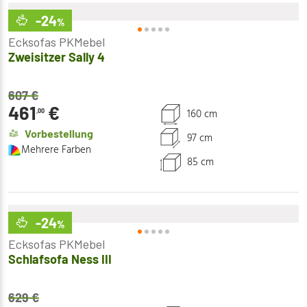
-24
%
Ecksofas PKMebel
Zweisitzer Sally 4
607
€
461
€
160 cm
,00
Vorbestellung
97 cm
Mehrere Farben
85 cm
-24
%
Ecksofas PKMebel
Schlafsofa Ness III
629
€