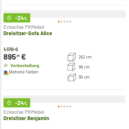
-24
%
Ecksofas PKMebel
Dreisitzer-Sofa Alice
1.178
€
895
€
262 cm
,00
Vorbestellung
98 cm
Mehrere Farben
90 cm
-24
%
Ecksofas PKMebel
Dreisitzer Benjamin