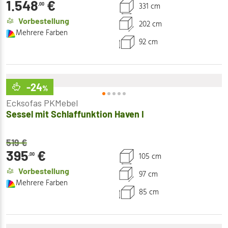
1.548
€
331 cm
,00
Vorbestellung
202 cm
Mehrere Farben
92 cm
-24
%
Ecksofas PKMebel
Sessel mit Schlaffunktion Haven I
519
€
395
€
105 cm
,00
Vorbestellung
97 cm
Mehrere Farben
85 cm