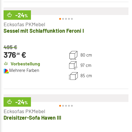
-24
%
Ecksofas PKMebel
Sessel mit Schlaffunktion Feroni I
495
€
376
€
80 cm
,00
Vorbestellung
97 cm
Mehrere Farben
85 cm
-24
%
Ecksofas PKMebel
Dreisitzer-Sofa Haven III