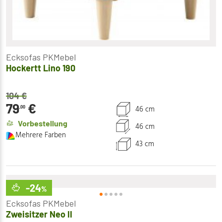
Ecksofas PKMebel
Hockertt Lino 190
104
€
79
€
46 cm
,00
Vorbestellung
46 cm
Mehrere Farben
43 cm
-24
%
Ecksofas PKMebel
Zweisitzer Neo II