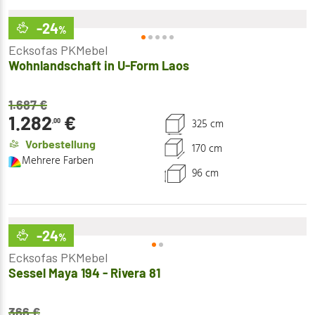
-24
%
Ecksofas PKMebel
Wohnlandschaft in U-Form Laos
1.687
€
1.282
€
325 cm
,00
Vorbestellung
170 cm
Mehrere Farben
96 cm
-24
%
Ecksofas PKMebel
Sessel Maya 194 - Rivera 81
366
€