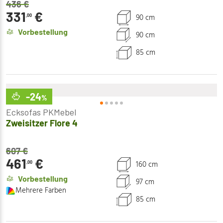
436
€
331
€
90 cm
,00
Vorbestellung
90 cm
85 cm
-24
%
Ecksofas PKMebel
Zweisitzer Flore 4
607
€
461
€
160 cm
,00
Vorbestellung
97 cm
Mehrere Farben
85 cm