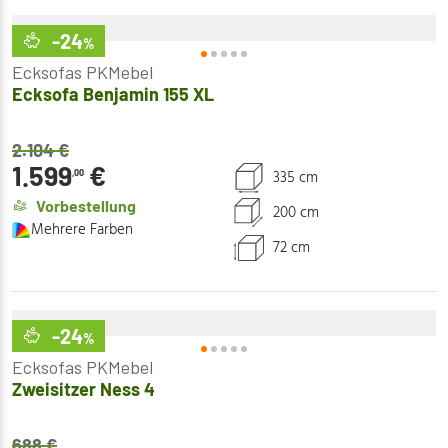
-24
%
Ecksofas PKMebel
Ecksofa Benjamin 155 XL
2.104
€
1.599
€
335 cm
,00
Vorbestellung
200 cm
Mehrere Farben
72 cm
-24
%
Ecksofas PKMebel
Zweisitzer Ness 4
688
€