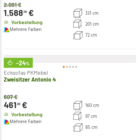
2.091
€
1.588
€
331 cm
,00
Vorbestellung
201 cm
Mehrere Farben
72 cm
-24
%
Ecksofas PKMebel
Zweisitzer Antonio 4
607
€
461
€
160 cm
,00
Vorbestellung
97 cm
Mehrere Farben
85 cm