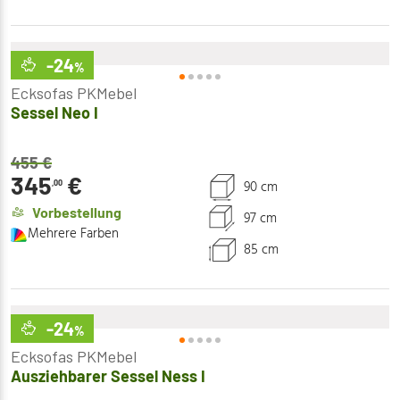
-24
%
Ecksofas PKMebel
Sessel Neo I
455
€
345
€
90 cm
,00
Vorbestellung
97 cm
Mehrere Farben
85 cm
-24
%
Ecksofas PKMebel
Ausziehbarer Sessel Ness I