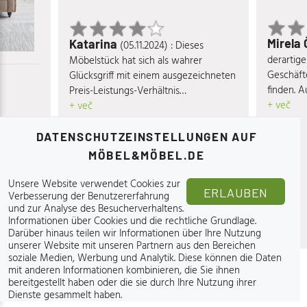
Mirela 
Katarina
(05.11.2024) : Dieses
derartige
Möbelstück hat sich als wahrer
Geschäft
Glücksgriff mit einem ausgezeichneten
finden. 
Preis-Leistungs-Verhältnis
mich für
+ več
herausgestellt. Das Sofa überzeugt
+ več
entschied
durch sein hohes Gewicht, seine
rtig, dass
von der O
Robustheit und Stabilität, was mir das
DATENSCHUTZEINSTELLUNGEN AUF
owohl den
hochwert
Gefühl gibt, dass es langlebig ist. Ein
Ihren
MÖBEL&MÖBEL.DE
Missgeschick mit verschüttetem Kaffee
war kein Problem: Der Stoff, vermutlich
Unsere Website verwendet Cookies zur
ERLAUBEN
Verbesserung der Benutzererfahrung
Salvador Velours, ließ sich mühelos mit
und zur Analyse des Besucherverhaltens.
einem feuchten Tuch reinigen, ohne
Informationen über Cookies und die rechtliche Grundlage
.
Flecken zu hinterlassen. Der
Darüber hinaus teilen wir Informationen über Ihre Nutzung
Sitzkomfort ist hervorragend, sowohl
unserer Website mit unseren Partnern aus den Bereichen
beim Sitzen als auch beim Liegen,
soziale Medien, Werbung und Analytik. Diese können die Daten
mit anderen Informationen kombinieren, die Sie ihnen
wobei die etwas festeren Polster mir
bereitgestellt haben oder die sie durch Ihre Nutzung ihrer
besonders zusagen.
Dienste gesammelt haben.