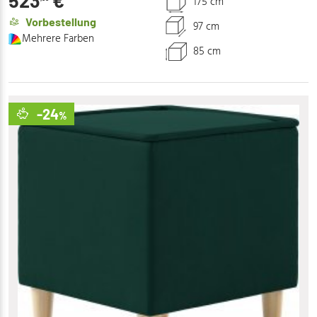
523
€
175 cm
Vorbestellung
97 cm
Mehrere Farben
85 cm
-24
%