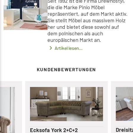
Seit 1992 ist die Firma Drewnostyl,
die die Marke Pinio Möbel
repräsentiert, auf dem Markt aktiv.
Sie stellt Möbel aus massivem Holz
her und bietet diese sowohl auf
dem polnischen als auch
europäischen Markt an.
Artikel lesen...
KUNDENBEWERTUNGEN
Dreisit
Ecksofa York 2+C+2