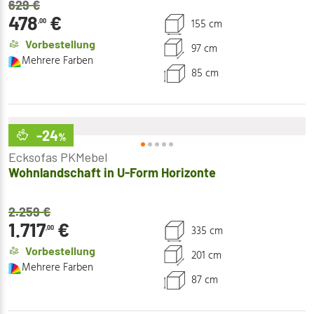
629
€
478
€
155 cm
,00
Vorbestellung
97 cm
Mehrere Farben
85 cm
-24
%
Ecksofas PKMebel
Wohnlandschaft in U-Form Horizonte
2.259
€
1.717
€
335 cm
,00
Vorbestellung
201 cm
Mehrere Farben
87 cm