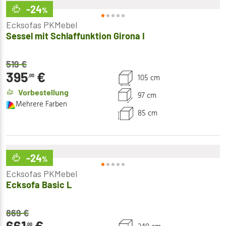
-24
%
Ecksofas PKMebel
Sessel mit Schlaffunktion Girona I
519
€
395
€
105 cm
,00
Vorbestellung
97 cm
Mehrere Farben
85 cm
-24
%
Ecksofas PKMebel
Ecksofa Basic L
869
€
661
€
,00