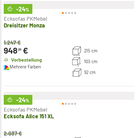
-24
%
Ecksofas PKMebel
Dreisitzer Monza
1.247
€
948
€
215 cm
,00
Vorbestellung
103 cm
Mehrere Farben
92 cm
-24
%
Ecksofas PKMebel
Ecksofa Alice 151 XL
2.037
€