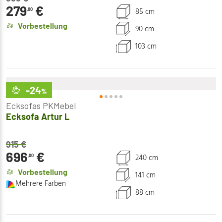
279
€
85 cm
,00
Vorbestellung
90 cm
103 cm
-24
%
Ecksofas PKMebel
Ecksofa Artur L
915
€
696
€
240 cm
,00
Vorbestellung
141 cm
Mehrere Farben
88 cm