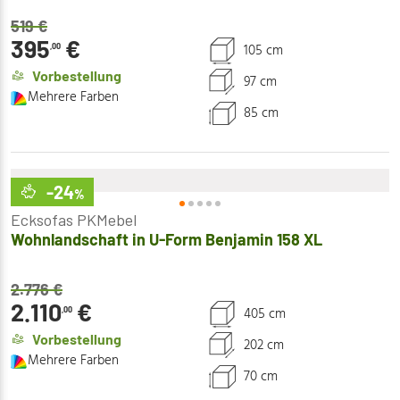
519
€
395
€
105 cm
,00
Vorbestellung
97 cm
Mehrere Farben
85 cm
-24
%
Ecksofas PKMebel
Wohnlandschaft in U-Form Benjamin 158 XL
2.776
€
2.110
€
405 cm
,00
Vorbestellung
202 cm
Mehrere Farben
70 cm