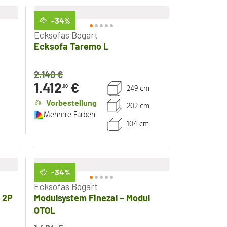
-34
%
Ecksofas Bogart
Ecksofa Taremo L
2.140
€
1.412
€
249 cm
,00
Vorbestellung
202 cm
Mehrere Farben
104 cm
-34
%
Ecksofas Bogart
 2P
Modulsystem Finezal – Modul
OTOL