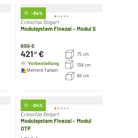
-34
%
Ecksofas Bogart
Modulsystem Finezal – Modul S
639
€
421
€
75 cm
,00
Vorbestellung
104 cm
Mehrere Farben
86 cm
-34
%
Ecksofas Bogart
Modulsystem Finezal – Modul
OTP