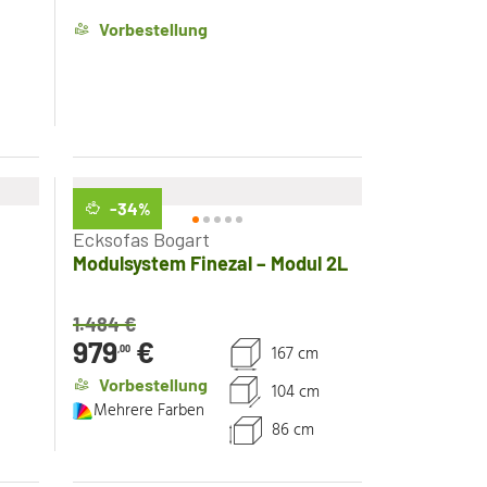
Vorbestellung
-34
%
Ecksofas Bogart
Modulsystem Finezal – Modul 2L
1.484
€
979
€
167 cm
,00
Vorbestellung
104 cm
Mehrere Farben
86 cm