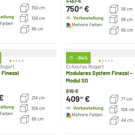
1.137
€
750
€
150 cm
94 cm
,00
ellung
Vorbestellung
104 cm
94 cm
Farben
Mehrere Farben
86 cm
86 cm
-34
%
Bogart
Ecksofas Bogart
 Finezal
Modulares System Finezal –
Modul SO
619
€
€
409
€
214 cm
77 cm
,00
ellung
Vorbestellung
104 cm
104 cm
Farben
Mehrere Farben
86 cm
44 cm