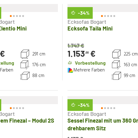
-34
%
Bogart
Ecksofas Bogart
lentio Mini
Ecksofa Taila Mini
1.747
€
€
1.153
€
291 cm
225 cm
,00
ellung
Vorbestellung
176 cm
163 cm
Farben
Mehrere Farben
88 cm
99 cm
-34
%
Bogart
Ecksofas Bogart
em Finezal – Modul 2S
Sessel Finezal mit um 360 G
drehbarem Sitz