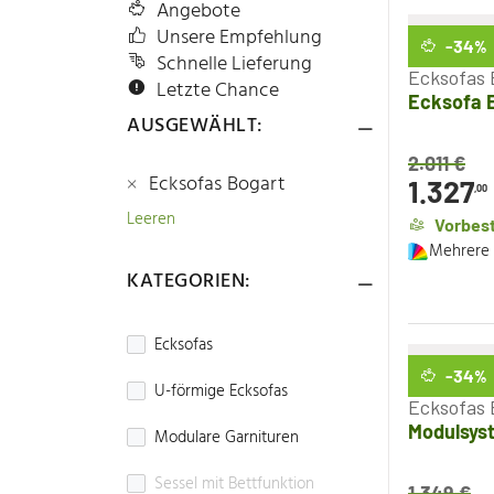
Angebote
Unsere Empfehlung
-34
%
Schnelle Lieferung
Ecksofas 
Letzte Chance
Ecksofa E
AUSGEWÄHLT:
2.011
€
Ecksofas Bogart
1.327
,00
Leeren
Vorbest
Mehrere 
KATEGORIEN:
Ecksofas
-34
%
U-förmige Ecksofas
Ecksofas 
Modulsyst
Modulare Garnituren
Sessel mit Bettfunktion
1.349
€