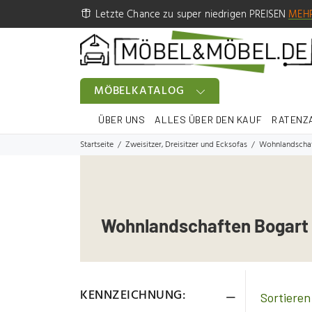
Letzte Chance zu super niedrigen PREISEN
MEH
MÖBELKATALOG
ÜBER UNS
ALLES ÜBER DEN KAUF
RATENZ
Startseite
Zweisitzer, Dreisitzer und Ecksofas
Wohnlandschaf
Wohnlandschaften Bogart
KENNZEICHNUNG: