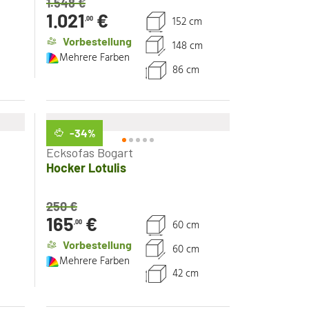
1.548
€
1.021
€
152 cm
,00
Vorbestellung
148 cm
Mehrere Farben
86 cm
-34
%
Ecksofas Bogart
Hocker Lotulis
250
€
165
€
60 cm
,00
Vorbestellung
60 cm
Mehrere Farben
42 cm