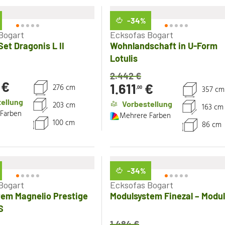
-34
%
Bogart
Ecksofas Bogart
et Dragonis L II
Wohnlandschaft in U-Form
Lotulis
2.442
€
€
1.611
€
276 cm
357 cm
,00
ellung
Vorbestellung
203 cm
163 cm
Farben
Mehrere Farben
100 cm
86 cm
-34
%
Bogart
Ecksofas Bogart
tem Magnelio Prestige
Modulsystem Finezal – Modul
S
1.484
€