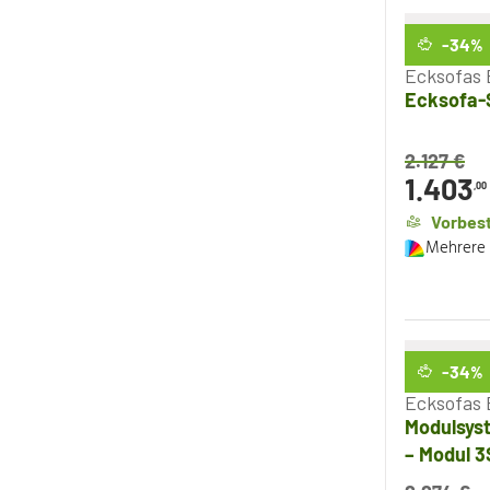
-34
%
Ecksofas 
Ecksofa-S
2.127
€
1.403
,00
Vorbest
Mehrere 
-34
%
Ecksofas 
Modulsys
– Modul 3