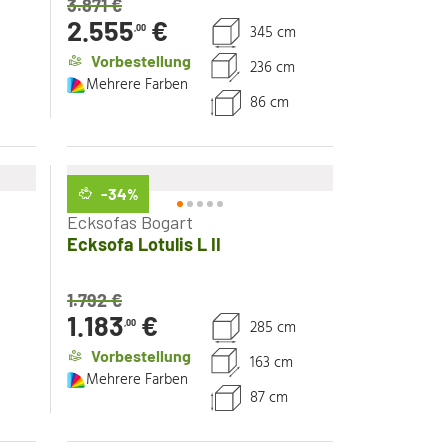
3.871
€
2.555
€
345 cm
,00
Vorbestellung
236 cm
Mehrere Farben
86 cm
-34
%
Ecksofas Bogart
Ecksofa Lotulis L II
1.792
€
1.183
€
285 cm
,00
Vorbestellung
163 cm
Mehrere Farben
87 cm