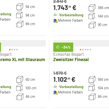
2.641
€
1.743
€
94 cm
386 cm
,00
ellung
Vorbestellung
94 cm
144 cm
Farben
Mehrere Farben
86 cm
90 cm
-34
%
Bogart
Ecksofas Bogart
aremo XL mit Stauraum
Zweisitzer Finezal
1.670
€
€
1.102
€
60 cm
184 cm
,00
ellung
Vorbestellung
100 cm
104 cm
Farben
Mehrere Farben
46 cm
86 cm