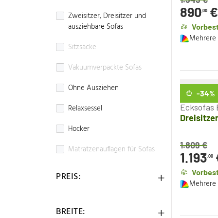
890
€
,00
Zweisitzer, Dreisitzer und
ausziehbare Sofas
Vorbest
Mehrere 
Sitzsäcke
Vakuumverpackte Sofas
Ohne Ausziehen
-34
%
Ecksofas 
Relaxsessel
Dreisitzer
Hocker
1.809
€
Matratzenauflagen für Sofas
1.193
,00
Vorbest
PREIS:
Mehrere 
BREITE: