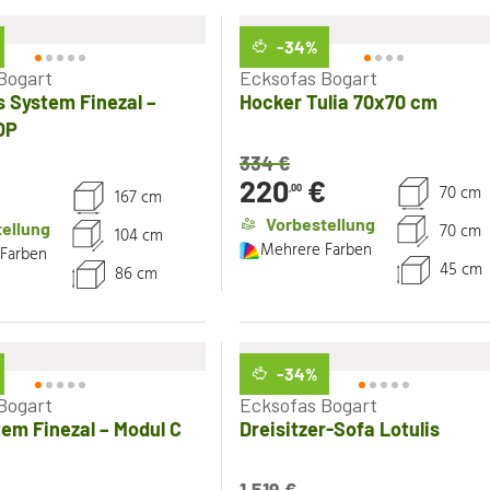
-34
%
Bogart
Ecksofas Bogart
 System Finezal –
Hocker Tulia 70x70 cm
OP
334
€
220
€
70 cm
,00
167 cm
Vorbestellung
ellung
70 cm
104 cm
Mehrere Farben
Farben
45 cm
86 cm
-34
%
Bogart
Ecksofas Bogart
em Finezal – Modul C
Dreisitzer-Sofa Lotulis