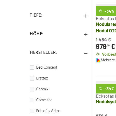
-34
%
TIEFE:
Ecksofas 
Modulares
Modul OT
HÖHE:
1.484
€
979
€
,00
HERSTELLER:
Vorbest
Mehrere 
Bed Concept
Brattex
-34
Chomik
%
Ecksofas 
Come-for
Modulsyst
Ecksofas Arkos