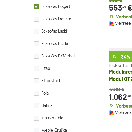
838
€
553
Ecksofas Bogart
,00
Vorbest
Ecksofas Dolmar
Mehrere 
Ecksofas Laski
Ecksofas Piaski
Ecksofas PKMebel
-34
%
Ecksofas 
Eltap
Modulares
Modul OT
Eltap stock
1.610
€
Fola
1.062
,00
Halmar
Vorbest
Mehrere 
Kinas meble
Meble Gruška