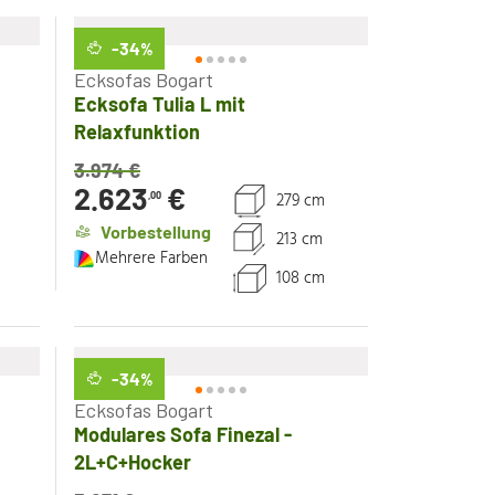
-34
%
Ecksofas Bogart
Ecksofa Tulia L mit
Relaxfunktion
3.974
€
2.623
€
279 cm
,00
Vorbestellung
213 cm
Mehrere Farben
108 cm
-34
%
Ecksofas Bogart
Modulares Sofa Finezal -
2L+C+Hocker