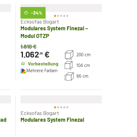
-34
%
Ecksofas Bogart
Modulares System Finezal –
Modul OTZP
1.610
€
1.062
€
200 cm
,00
Vorbestellung
104 cm
Mehrere Farben
86 cm
Ecksofas Bogart
rad
Modulares System Finezal