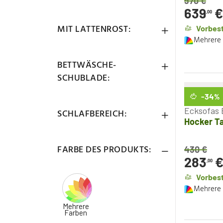
970
€
639
€
,00
MIT LATTENROST:
Vorbest
Mehrere 
BETTWÄSCHE-
SCHUBLADE:
-34
%
Ecksofas 
SCHLAFBEREICH:
Hocker T
FARBE DES PRODUKTS:
430
€
283
,00
Vorbest
Mehrere 
Mehrere
Farben