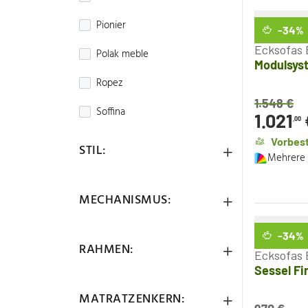
Pionier
-34
%
Ecksofas 
Polak meble
Modulsyst
Ropez
1.548
€
Soffina
1.021
,00
Vorbest
STIL:
Mehrere 
MECHANISMUS:
-34
%
RAHMEN:
Ecksofas 
Sessel Fi
MATRATZENKERN: