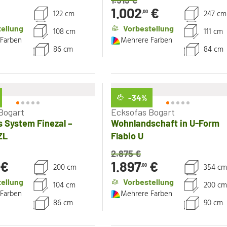
1.519
€
€
1.002
€
122 cm
247 cm
,00
ellung
Vorbestellung
108 cm
111 cm
Farben
Mehrere Farben
86 cm
84 cm
-34
%
Bogart
Ecksofas Bogart
 System Finezal –
Wohnlandschaft in U-Form
ZL
Flabio U
2.875
€
€
1.897
€
200 cm
354 cm
,00
ellung
Vorbestellung
104 cm
200 cm
Farben
Mehrere Farben
86 cm
90 cm