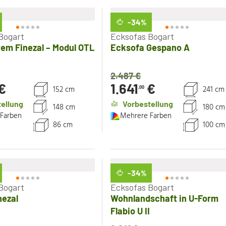
-34
%
Bogart
Ecksofas Bogart
em Finezal – Modul OTL
Ecksofa Gespano A
2.487
€
€
1.641
€
152 cm
241 cm
,00
ellung
Vorbestellung
148 cm
180 cm
Farben
Mehrere Farben
86 cm
100 cm
-34
%
Bogart
Ecksofas Bogart
nezal
Wohnlandschaft in U-Form
Flabio U II