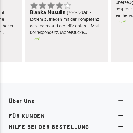
überzeugt
ansprech
Blanka Musulin
uhl
(20.03.2024) :
ein hervo
che
Extrem zufrieden mit der Kompetenz
Verhältni
+ več
en hohen
des Teams und der effizienten E-Mail-
r
Korrespondenz. Möbelstücke
ne eine
entsprechen voll und ganz den
+ več
ch meiner
Qualitäts- und Designansprüchen.
dslos
ndt. Ein
enden
te Team.
Über Uns
FÜR KUNDEN
HILFE BEI DER BESTELLUNG