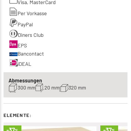
Visa, MasterCard
Per Vorkasse
PayPal
Diners Club
EPS
Bancontact
iDEAL
Abmessungen
300 mm
20 mm
320 mm
ELEMENTE:
-37
-37
%
%