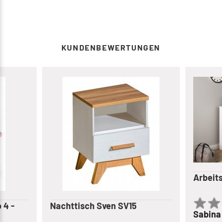
KUNDENBEWERTUNGEN
Arbeit
 4 -
Nachttisch Sven SV15
Sabin