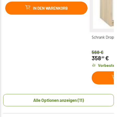
IN DEN WARENKORB
Schrank Drop 02
568
€
358
€
,00
Vorbestel
Alle Optionen anzeigen (11)