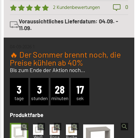
0
2 Kundenbewertungen
Voraussichtliches Lieferdatum: 04.09. -
11.09.
04-09-2026 1
🔥 Der Sommer brennt noch, die
Preise kühlen ab 40%
Bis zum Ende der Aktion noch...
3
3
28
15
tage
stunden
minuten
sek
Produktfarbe
Weiß
Rosa
Buche