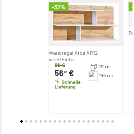
-37%
Re
Wandregal Arca AR12 -
weiß/Eiche
89
€
111 cm
56
€
,00
19.6 cm
Schnelle
Lieferung