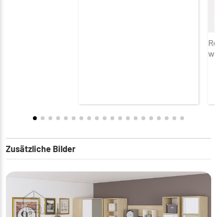
Re
we
Zusätzliche Bilder