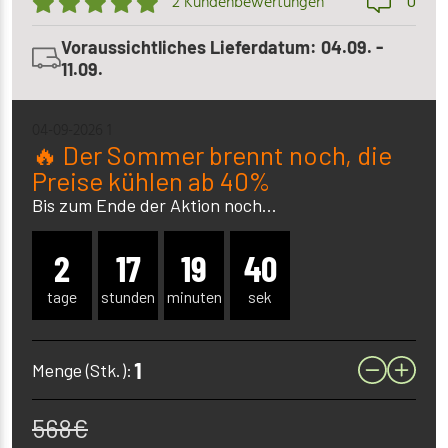
0
2 Kundenbewertungen
Voraussichtliches Lieferdatum: 04.09. -
11.09.
04-09-2026 1
🔥 Der Sommer brennt noch, die
Preise kühlen ab 40%
Bis zum Ende der Aktion noch...
2
17
19
39
tage
stunden
minuten
sek
Menge (Stk.):
568
€