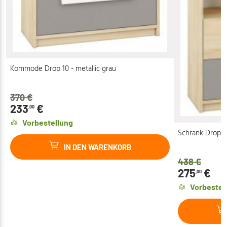
Kommode Drop 10 - metallic grau
370
€
233
€
,00
Vorbestellung
Schrank Drop 07
IN DEN WARENKORB
438
€
275
€
,00
Vorbestel