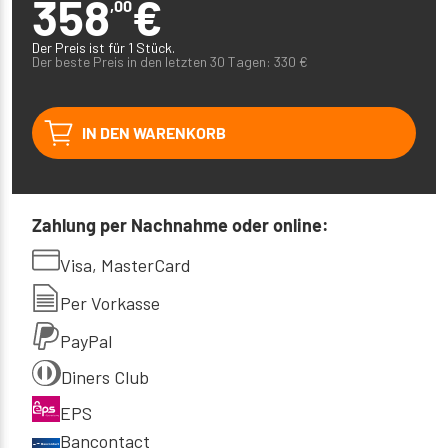
358
€
,00
Der Preis ist für 1 Stück.
Der beste Preis in den letzten 30 Tagen:
330
€
IN DEN WARENKORB
Zahlung per Nachnahme oder online:
Visa, MasterCard
Per Vorkasse
PayPal
Diners Club
EPS
Bancontact