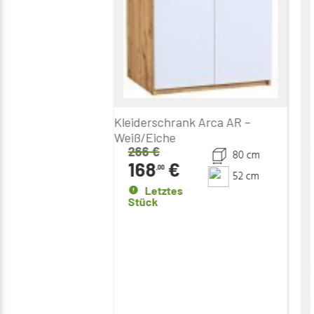
Kleiderschrank Arca AR –
Weiß/Eiche
266
€
80 cm
168
€
,00
52 cm
Letztes
Stück