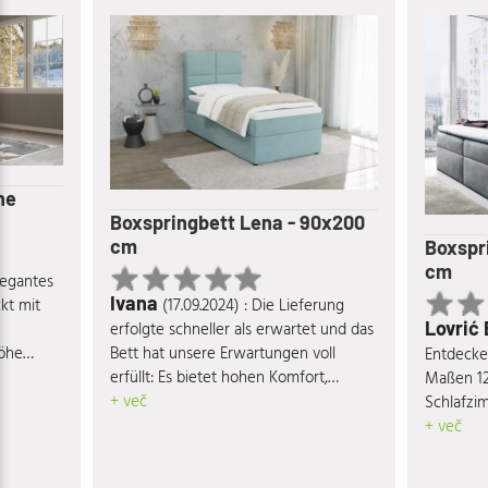
he
Boxspringbett Lena - 90x200
cm
Boxspr
cm
elegantes
Ivana
(17.09.2024) : Die Lieferung
kt mit
Lovrić
erfolgte schneller als erwartet und das
Bett hat unsere Erwartungen voll
Höhe
Entdecke
erfüllt: Es bietet hohen Komfort,
- und
Maßen 12
besticht durch seine ansprechende
+ več
r
Schlafzi
Optik und hochwertige Materialien, ist
en von
vereint K
+ več
äußerst stabil und verfügt über einen
itung aus
eine ent
großzügigen Stauraum. Absolut
gt für
seiner r