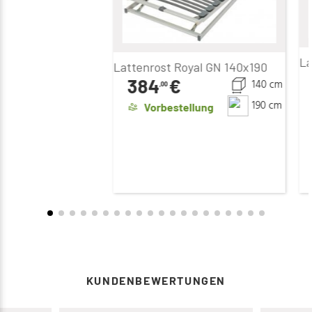
La
Lattenrost Royal GN 140x190
384
€
140 cm
,00
190 cm
Vorbestellung
KUNDENBEWERTUNGEN