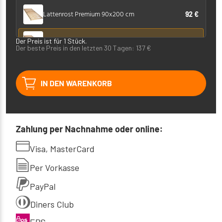
Lattenrost Premium 90x200 cm
92 €
Premium Lattenrost 120x190 cm
Der Preis ist für 1 Stück.
148 €
Der beste Preis in den letzten 30 Tagen:
137
€
Premium Lattenrost 120x200 cm
148 €
IN DEN WARENKORB
Lattenrost Premium 140x190 cm
148 €
Premium Lattenrost 140x200 cm
148 €
Zahlung per Nachnahme oder online:
Visa, MasterCard
Per Vorkasse
PayPal
Diners Club