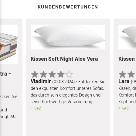
KUNDENBEWERTUNGEN
Kissen Soft Night Aloe Vera
Kissen 
tra -
Vladimir
Lara
(02.08.2024) : Entdecken Sie
(0
den exquisiten Komfort unseres Sofas,
Kissen, 
das durch sein elegantes Design und
Komfort b
decken Sie
seine hochwertige Verarbeitung
Kopf und 
besticht. Der edle Bezug aus weichem
+ več
begeiste
+ več
 und
Stoff sorgt für ein angenehmes
ein weit
ingt. Mit
Sitzgefühl, während die robuste
ezug und
Konstruktion Langlebigkeit garantiert.
d dieses
Mit seiner modernen Ästhetik fügt sich