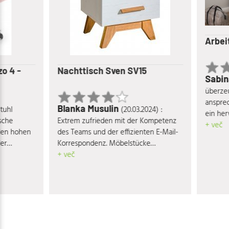
Arbeit
 4 -
Nachttisch Sven SV15
Sabin
überzeugt
ansprech
Blanka Musulin
uhl
(20.03.2024) :
ein hervo
che
Extrem zufrieden mit der Kompetenz
Verhältni
+ več
en hohen
des Teams und der effizienten E-Mail-
r
Korrespondenz. Möbelstücke
ne eine
entsprechen voll und ganz den
+ več
ch meiner
Qualitäts- und Designansprüchen.
dslos
ndt. Ein
enden
te Team.