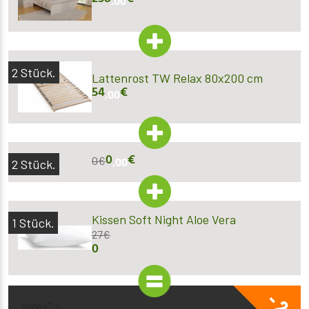
,00
2
Stück.
Lattenrost TW Relax 80x200 cm
54
€
,00
0
€
0
€
,00
2
Stück.
Kissen Soft Night Aloe Vera
1
Stück.
27
€
0
- 2
style="" >