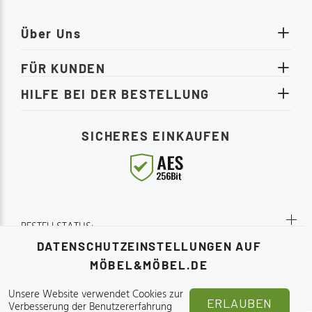
heute no
loase.
Möbelstü
Über Uns
Schlafqu
www.moe
FÜR KUNDEN
weitere 
HILFE BEI DER BESTELLUNG
SICHERES EINKAUFEN
BESTELLSTATUS:
DATENSCHUTZEINSTELLUNGEN AUF
MÖBEL&MÖBEL.DE
Unsere Website verwendet Cookies zur
ERLAUBEN
Verbesserung der Benutzererfahrung