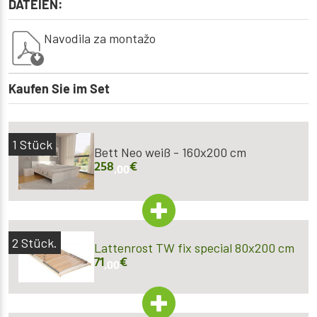
DATEIEN:
Navodila za montažo
Kaufen Sie im Set
1
Stück
Bett Neo weiß - 160x200 cm
258
€
,00
2
Stück.
Lattenrost TW fix special 80x200 cm
71
€
,00