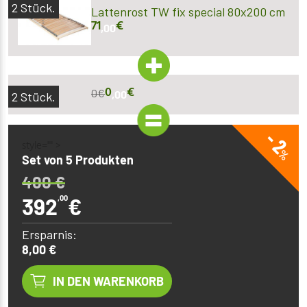
2
Stück.
Lattenrost TW fix special 80x200 cm
71
€
,00
0
€
0
€
,00
2
Stück.
- 2
style="" >
%
Set von 5 Produkten
400
€
392
,00
€
Ersparnis:
8,00 €
IN DEN WARENKORB