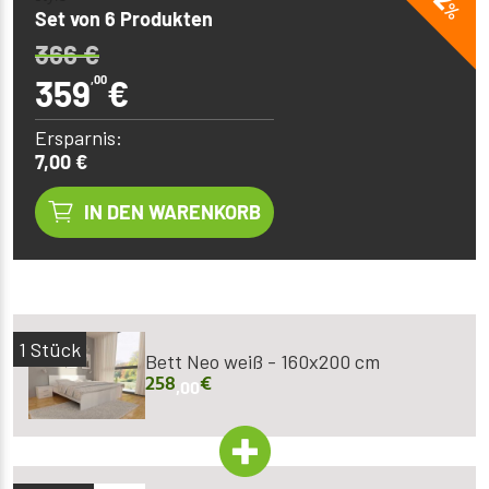
%
Set von 6 Produkten
366
€
359
,00
€
Ersparnis:
7,00 €
IN DEN WARENKORB
1
Stück
Bett Neo weiß - 160x200 cm
258
€
,00