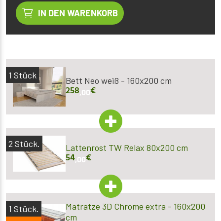
IN DEN WARENKORB
1
Stück
Bett Neo weiß - 160x200 cm
258
€
,00
2
Stück.
Lattenrost TW Relax 80x200 cm
54
€
,00
Matratze 3D Chrome extra - 160x200
1
Stück.
cm