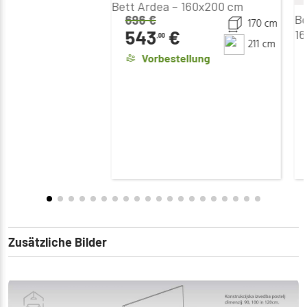
Bett Ardea – 160x200 cm
Bo
696
€
170 cm
543
€
16
,00
211 cm
Vorbestellung
Zusätzliche Bilder