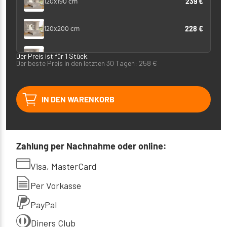
120x190 cm
239 €
120x200 cm
228 €
140x190 cm
Der Preis ist für 1 Stück.
260 €
Der beste Preis in den letzten 30 Tagen:
258
€
140x200 cm
249 €
IN DEN WARENKORB
160x190 cm
300 €
160x200 cm
258 €
Zahlung per Nachnahme oder online:
180x190 cm
Visa, MasterCard
309 €
Per Vorkasse
180x200 cm
269 €
PayPal
Diners Club