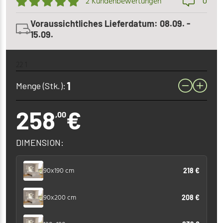
0
2 Kundenbewertungen
Voraussichtliches Lieferdatum: 08.09. -
15.09.
22 1
Menge (Stk.):
258
€
,00
DIMENSION:
90x190 cm
218 €
90x200 cm
208 €