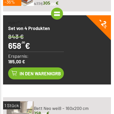
-36%
305
€
477
€
,00
- 2
style="" >
%
Set von 4 Produkten
843
€
658
,00
€
Ersparnis:
185,00 €
IN DEN WARENKORB
1
Stück
Bett Neo weiß - 160x200 cm
258
€