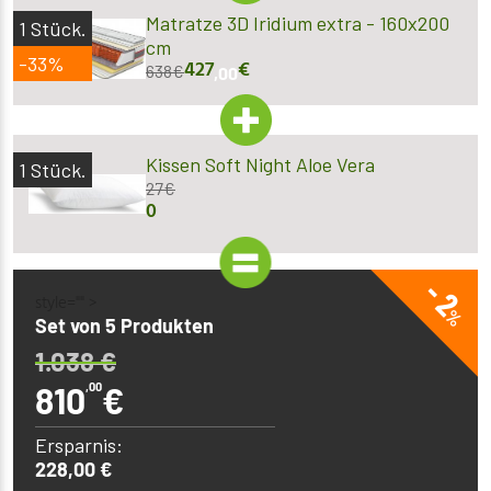
Matratze 3D Iridium extra - 160x200
1
Stück.
cm
-33%
427
€
638
€
,00
Kissen Soft Night Aloe Vera
1
Stück.
27
€
0
- 2
style="" >
%
Set von 5 Produkten
1.038
€
810
,00
€
Ersparnis:
228,00 €