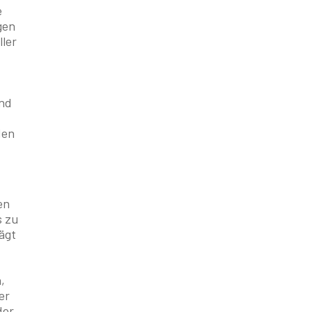
e
gen
ler
und
den
en
s zu
ägt
,
er
der