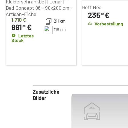
Kleiderschrankbett Lenart -
Bett Neo
Bed Concept 06 - 90x200 cm -
235
€
Artisan-Eiche
,00
1.710
€
211 cm
Vorbestellung
991
€
,00
118 cm
Letztes
Stück
Zusätzliche
Bilder