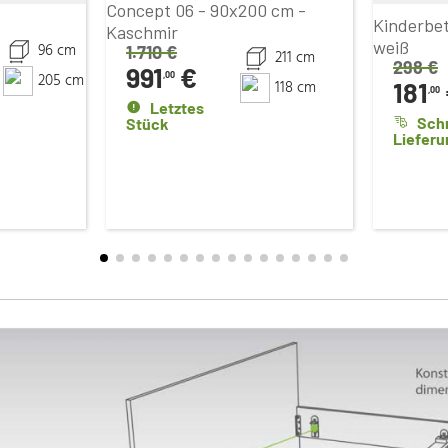
Concept 06 - 90x200 cm -
Kinderbet
Kaschmir
weiß
96 cm
1.710
€
211 cm
298
€
991
€
205 cm
,00
118 cm
181
,00
Letztes
Sch
Stück
Lieferu