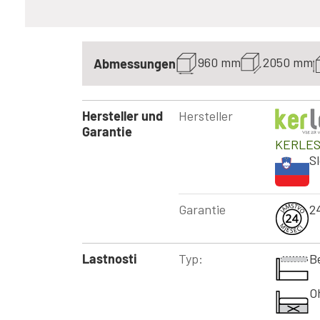
960 mm
2050 mm
Abmessungen
Hersteller und
Hersteller
Garantie
KERLE
S
Garantie
2
Lastnosti
Typ:
B
O