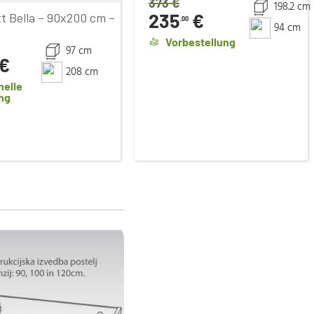
373
€
198.2 cm
235
€
t Bella – 90x200 cm –
,00
94 cm
Vorbestellung
97 cm
€
208 cm
nelle
ng