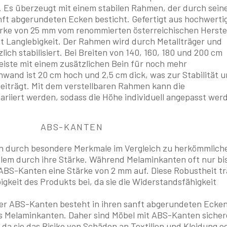
. Es überzeugt mit einem stabilen Rahmen, der durch sein
ft abgerundeten Ecken besticht. Gefertigt aus hochwerti
ärke von 25 mm vom renommierten österreichischen Herstel
tt Langlebigkeit. Der Rahmen wird durch Metallträger und
ich stabilisiert. Bei Breiten von 140, 160, 180 und 200 cm
leiste mit einem zusätzlichen Bein für noch mehr
enwand ist 20 cm hoch und 2,5 cm dick, was zur Stabilität 
eiträgt. Mit dem verstellbaren Rahmen kann die
riiert werden, sodass die Höhe individuell angepasst wer
ABS-KANTEN
h durch besondere Merkmale im Vergleich zu herkömmlich
llem durch ihre Stärke. Während Melaminkanten oft nur bi
 ABS-Kanten eine Stärke von 2 mm auf. Diese Robustheit tr
gkeit des Produkts bei, da sie die Widerstandsfähigkeit
 der ABS-Kanten besteht in ihren sanft abgerundeten Ecken
als Melaminkanten. Daher sind Möbel mit ABS-Kanten sicher
, da sie das Risiko von Schäden an Textilien und Kleidung o