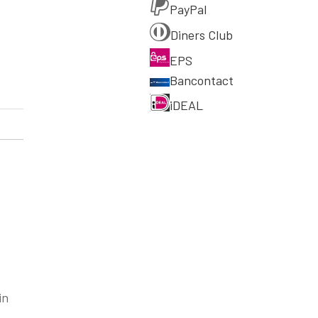
PayPal
Diners Club
EPS
Bancontact
iDEAL
in