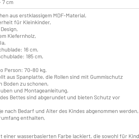
- 7 cm
ehen aus erstklassigem MDF-Material,
rheit für Kleinkinder,
 Design,
em Kiefernholz,
a,
chublade:
16 cm,
schublade:
185 cm,
,
ro Person:
70-80 kg,
llt aus Spanplatte, die Rollen sind mit Gummischutz
n Boden zu schonen,
uben und Montageanleitung,
 des Bettes sind abgerundet und bieten Schutz vor
je nach Bedarf und Alter des Kindes abgenommen werden,
rumfang enthalten,
it einer wasserbasierten Farbe lackiert, die sowohl für Kin