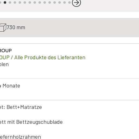
730 mm
OUP
/ Alle Produkte des Lieferanten
olen
4 Monate
et: Bett+Matratze
ett mit Bettzeugschublade
iefernholzrahmen