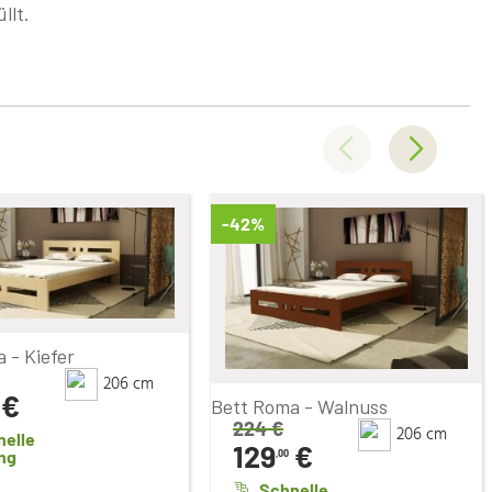
llt.
-42%
 - Kiefer
206 cm
€
Bett Roma - Walnuss
224
€
206 cm
nelle
129
€
ng
,00
Schnelle