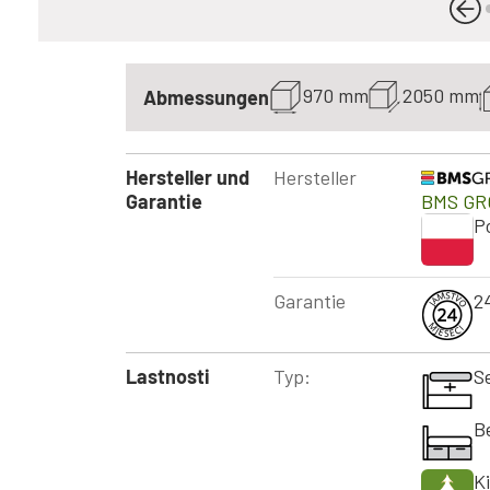
970 mm
2050 mm
Abmessungen
Hersteller und
Hersteller
Garantie
BMS GR
P
Garantie
2
Lastnosti
Typ:
S
B
K