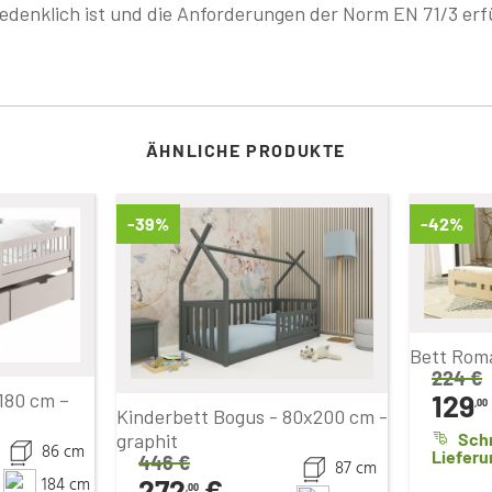
denklich ist und die Anforderungen der Norm EN 71/3 erfü
ÄHNLICHE PRODUKTE
-39%
-42%
Bett Roma
224
€
129
180 cm –
,00
Kinderbett Bogus - 80x200 cm -
graphit
Sch
86 cm
Lieferu
446
€
87 cm
272
€
184 cm
,00