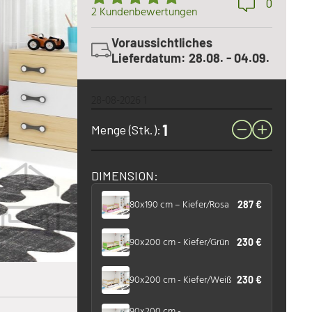
0
2 Kundenbewertungen
Voraussichtliches
Lieferdatum: 28.08. - 04.09.
28-08-2026 1
Menge (Stk.):
DIMENSION:
80x190 cm – Kiefer/Rosa
287 €
90x200 cm - Kiefer/Grün
230 €
90x200 cm - Kiefer/Weiß
230 €
90x200 cm -