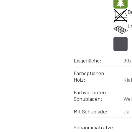
B
L
Liegefläche:
90x
Farboptionen
Holz:
Kief
Farbvarianten
Schubladen:
Weiß
Mit Schublade:
Ja
Schaummatratze