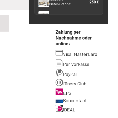
230 €
Kiefer/Graphit
90x200 cm - Kiefer/Blau
230 €
90x200 cm - Kiefer/Rosa
230 €
Zahlung per
Nachnahme oder
online:
90x200 cm - weiß/blau
230 €
Visa, MasterCard
90x200 cm - weiß/graphit
230 €
Per Vorkasse
90x200 cm - weiß/grün
230 €
PayPal
Diners Club
90x200 cm - weiß/weiß
230 €
EPS
Bancontact
90x200 cm - weiß/graphit
230 €
iDEAL
90x200 cm - weiß/grün
230 €