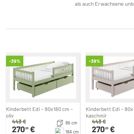
als auch Erwachsene unbe
-39%
-39%
Kinderbett Edi – 80x180 cm –
Kinderbett Edi – 80x
oliv
kaschmir
443
€
443
€
86 cm
270
€
270
€
,00
,00
184 cm