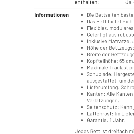
enthalten:
Ja 
Informationen
Die Bettseiten best
Das Bett bietet Siche
Flexibles, modulares
Gefertigt aus robust
Inklusive Matratze:
J
Höhe der Bettzeugs
Breite der Bettzeug
Kopfteilhöhe:
65 cm
Maximale Traglast p
Schublade:
Hergeste
ausgestattet, um de
Lieferumfang:
Schra
Kanten:
Alle Kanten
Verletzungen,
Seitenschutz:
Kann 
Lattenrost:
Im Liefe
Garantie:
1 Jahr.
Jedes Bett ist dreifach m