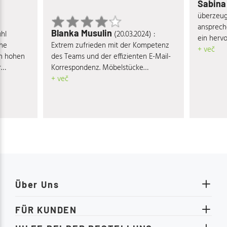
Sabin
überzeugt
ansprech
Blanka Musulin
uhl
(20.03.2024) :
ein hervo
che
Extrem zufrieden mit der Kompetenz
Verhältni
+ več
en hohen
des Teams und der effizienten E-Mail-
r
Korrespondenz. Möbelstücke
ne eine
entsprechen voll und ganz den
+ več
ch meiner
Qualitäts- und Designansprüchen.
dslos
ndt. Ein
enden
te Team.
Über Uns
FÜR KUNDEN