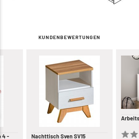
KUNDENBEWERTUNGEN
Arbeit
 4 -
Nachttisch Sven SV15