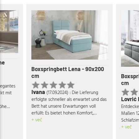
he
Boxspringbett Lena - 90x200
cm
Boxspr
cm
elegantes
Ivana
(17.09.2024) : Die Lieferung
kt mit
Lovrić
erfolgte schneller als erwartet und das
Bett hat unsere Erwartungen voll
Höhe
Entdecke
erfüllt: Es bietet hohen Komfort,
- und
Maßen 12
besticht durch seine ansprechende
+ več
r
Schlafzi
Optik und hochwertige Materialien, ist
en von
vereint K
+ več
äußerst stabil und verfügt über einen
itung aus
eine ent