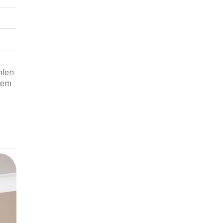
hlen
rem