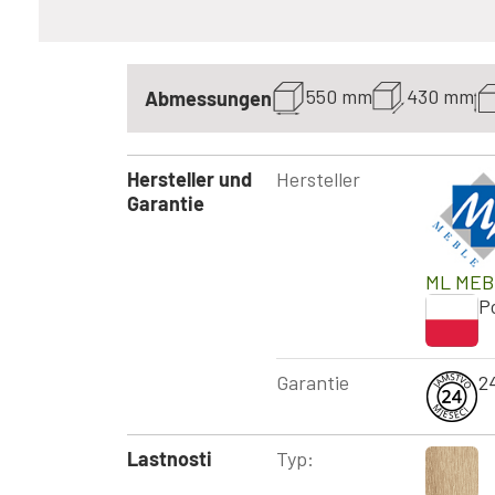
550 mm
430 mm
Abmessungen
Hersteller und
Hersteller
Garantie
ML MEB
P
Garantie
2
Lastnosti
Typ: