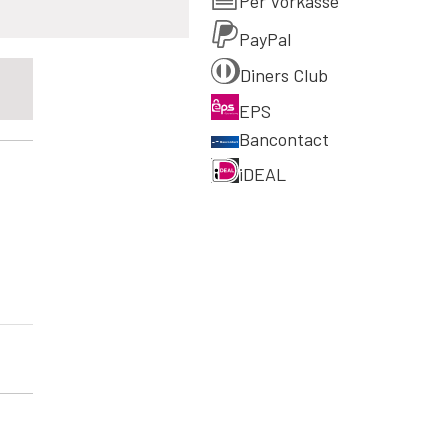
Per Vorkasse
PayPal
Diners Club
EPS
Bancontact
iDEAL