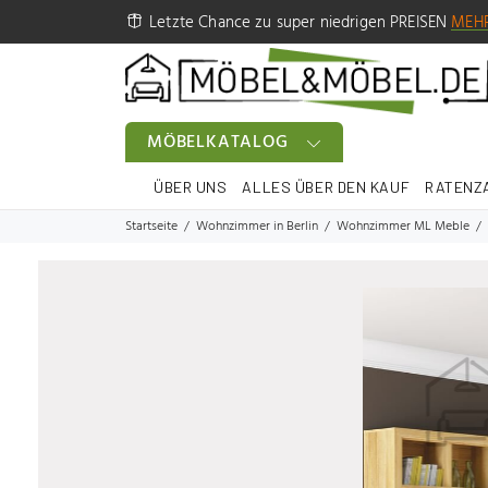
Letzte Chance zu super niedrigen PREISEN
MEH
MÖBELKATALOG
ÜBER UNS
ALLES ÜBER DEN KAUF
RATENZ
Startseite
Wohnzimmer in Berlin
Wohnzimmer ML Meble