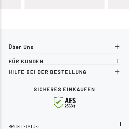
 ein und
Design p
ladende
Einrichtu
uf
gemütlic
nser
heute noc
ilvollen
Möbelstü
r
Schlafqua
loase.
www.moe
weitere 
Über Uns
FÜR KUNDEN
HILFE BEI DER BESTELLUNG
SICHERES EINKAUFEN
BESTELLSTATUS: