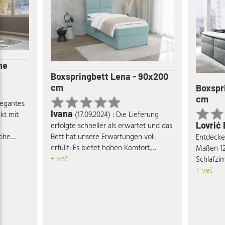
he
Boxspringbett Lena - 90x200
cm
Boxspr
cm
elegantes
Ivana
(17.09.2024) : Die Lieferung
kt mit
Lovrić
erfolgte schneller als erwartet und das
Bett hat unsere Erwartungen voll
Höhe
Entdecke
erfüllt: Es bietet hohen Komfort,
- und
Maßen 12
besticht durch seine ansprechende
+ več
r
Schlafzi
Optik und hochwertige Materialien, ist
en von
vereint K
+ več
äußerst stabil und verfügt über einen
itung aus
eine ent
großzügigen Stauraum. Absolut
gt für
seiner r
empfehlenswert!
Mit seinem
hochwert
 Bett
langanhal