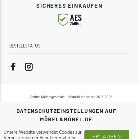
SICHERES EINKAUFEN
Stabilität
gemütlic
oder als 
Wohnzimmer. Produkt
Modernes
Ambiente
BESTELLSTATUS:
für optim
Strapazie
mehreren
Holzrahm
langanhal
das Wohn
jedem Raum Verleihen 
Zuhause 
Online-Möbelgeschäft - Möbel&Möbel.de 2015-2026.
besonder
perfekte 
DATENSCHUTZEINSTELLUNGEN AUF
Komfort.
MÖBEL&MÖBEL.DE
erhältlich
Unsere Website verwendet Cookies zur
OBEN
ERLAUBEN
Verbesserung der Benutzererfahrung