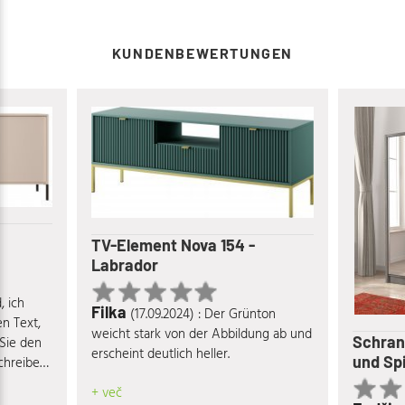
KUNDENBEWERTUNGEN
TV-Element Nova 154 -
Labrador
d, ich
Filka
(17.09.2024) : Der Grünton
n Text,
weicht stark von der Abbildung ab und
Schran
 Sie den
erscheint deutlich heller.
und Spi
schreiben
+ več