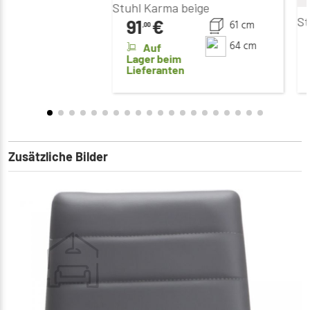
Stuhl Karma beige
St
91
€
61 cm
,00
64 cm
Auf
Lager beim
Lieferanten
Zusätzliche Bilder