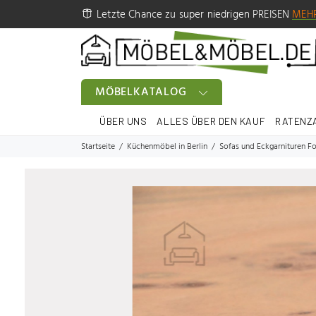
Letzte Chance zu super niedrigen PREISEN
MEH
MÖBELKATALOG
ÜBER UNS
ALLES ÜBER DEN KAUF
RATENZ
Startseite
Küchenmöbel in Berlin
Sofas und Eckgarnituren Fo