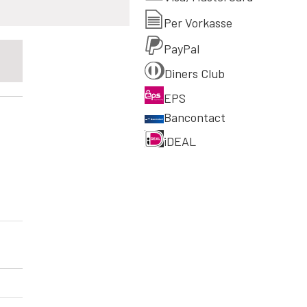
Per Vorkasse
PayPal
Diners Club
EPS
Bancontact
iDEAL