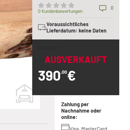
0
0 Kundenbewertungen
Voraussichtliches
Lieferdatum: keine Daten
09-01-2021 1
AUSVERKAUFT
390
€
,00
Zahlung per
Nachnahme oder
online:
Visa, MasterCard