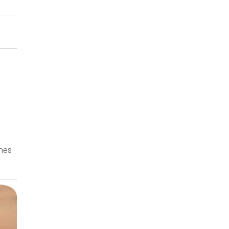
e
hes