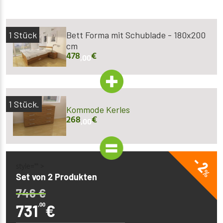
1
Stück
Bett Forma mit Schublade - 180x200
cm
478
€
,00
1
Stück.
Kommode Kerles
268
€
,00
- 2
style="" >
%
Set von 2 Produkten
746
€
731
,00
€