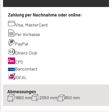
160x200 cm
466 €
Zahlung per Nachnahme oder online:
180x190 cm
Visa, MasterCard
502 €
Per Vorkasse
180x200 cm
478 €
PayPal
Diners Club
EPS
Bancontact
iDEAL
Abmessungen
1860 mm
2050 mm
850 mm