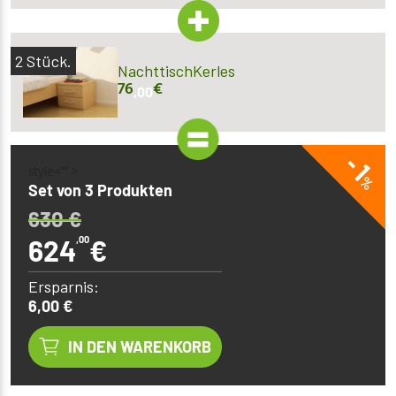
2
Stück.
NachttischKerles
76
€
,00
- 1
style="" >
%
Set von 3 Produkten
630
€
624
,00
€
Ersparnis:
6,00 €
IN DEN WARENKORB