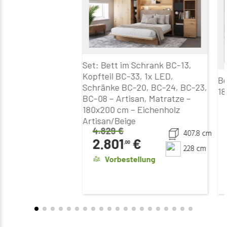
Set: Bett im Schrank BC-13,
Kopfteil BC-33, 1x LED,
Be
Schränke BC-20, BC-24, BC-23,
18
BC-08 – Artisan, Matratze –
180x200 cm – Eichenholz
Artisan/Beige
4.829
€
407.8 cm
2.801
€
,00
228 cm
Vorbestellung