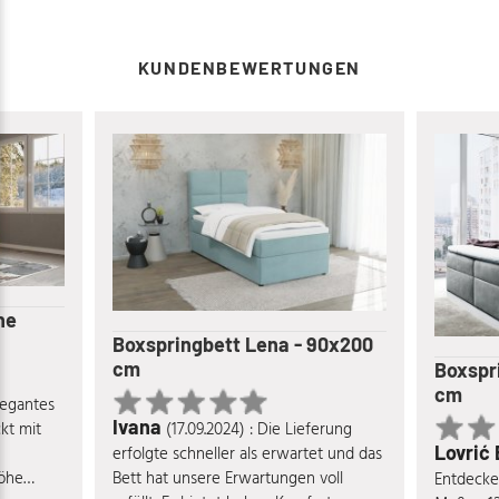
KUNDENBEWERTUNGEN
he
Boxspringbett Lena - 90x200
cm
Boxspr
cm
elegantes
Ivana
(17.09.2024) : Die Lieferung
kt mit
Lovrić
erfolgte schneller als erwartet und das
Bett hat unsere Erwartungen voll
Höhe
Entdecke