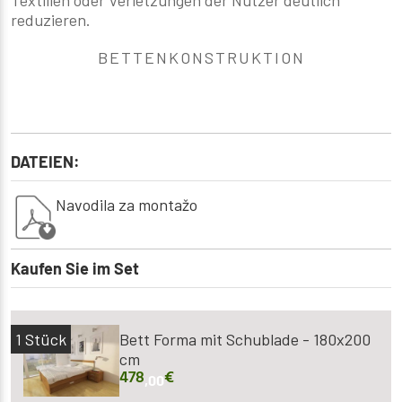
reduzieren.
BETTENKONSTRUKTION
DATEIEN:
Navodila za montažo
Kaufen Sie im Set
1
Stück
Bett Forma mit Schublade - 180x200
cm
478
€
,00