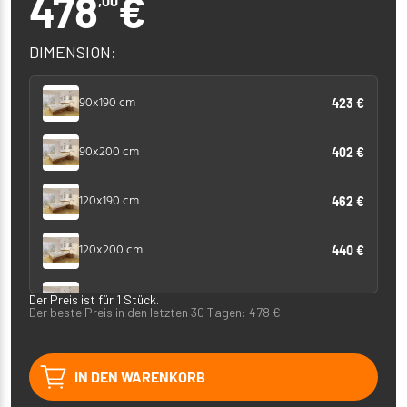
478
€
,00
DIMENSION:
90x190 cm
423 €
90x200 cm
402 €
120x190 cm
462 €
120x200 cm
440 €
140x190 cm
Der Preis ist für 1 Stück.
476 €
Der beste Preis in den letzten 30 Tagen:
478
€
140x200 cm
453 €
IN DEN WARENKORB
160x190 cm
488 €