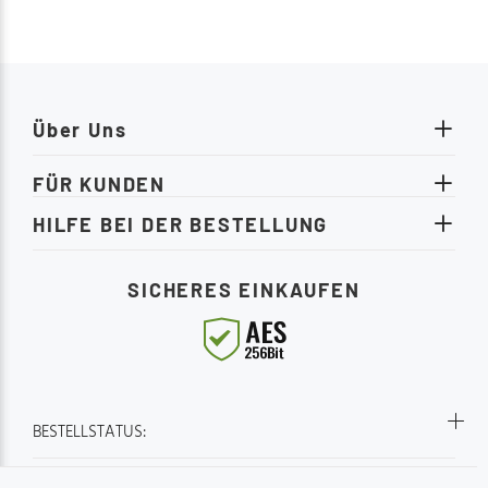
uf
gemütlic
nser
heute noc
ilvollen
Möbelstü
r
Schlafqua
loase.
www.moe
weitere 
Über Uns
FÜR KUNDEN
HILFE BEI DER BESTELLUNG
SICHERES EINKAUFEN
BESTELLSTATUS: