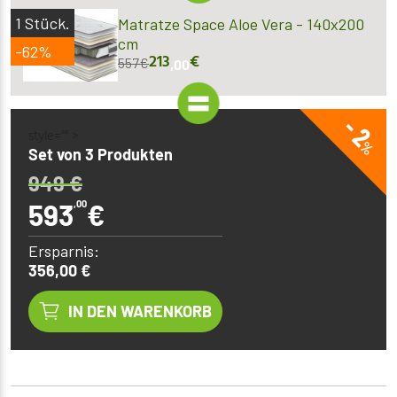
1
Stück.
Matratze Space Aloe Vera - 140x200
cm
-62%
213
€
557
€
,00
- 2
style="" >
%
Set von 3 Produkten
949
€
593
,00
€
Ersparnis:
356,00 €
IN DEN WARENKORB