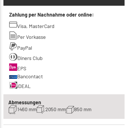
160x200 cm
297 €
Zahlung per Nachnahme oder online:
180x190 cm
Visa, MasterCard
325 €
Per Vorkasse
180x200 cm
309 €
PayPal
Diners Club
EPS
Bancontact
iDEAL
Abmessungen
1460 mm
2050 mm
850 mm