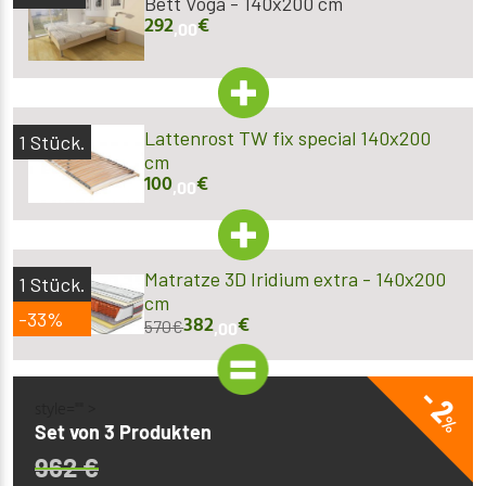
Bett Voga - 140x200 cm
292
€
,00
Lattenrost TW fix special 140x200
1
Stück.
cm
100
€
,00
Matratze 3D Iridium extra - 140x200
1
Stück.
cm
-33%
382
€
570
€
,00
- 2
style="" >
%
Set von 3 Produkten
962
€