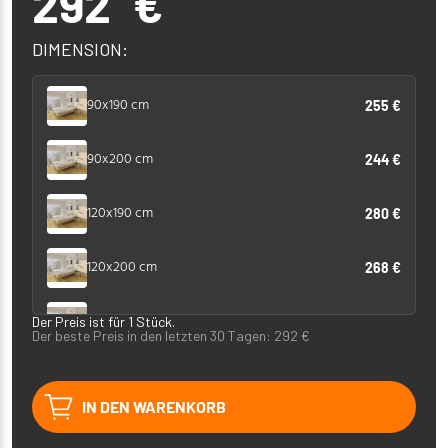
292
€
DIMENSION:
90x190 cm
255 €
90x200 cm
244 €
120x190 cm
280 €
120x200 cm
268 €
140x190 cm
Der Preis ist für 1 Stück.
299 €
Der beste Preis in den letzten 30 Tagen:
292
€
140x200 cm
292 €
IN DEN WARENKORB
160x190 cm
312 €