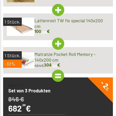
Lattenrost TW fix special 140x200
1
Stück.
cm
100
€
,00
Matratze Pocket Roll Memory -
1
Stück.
140x200 cm
-33%
304
€
454
€
,00
- 2
style="" >
%
Set von 3 Produkten
846
€
682
,00
€