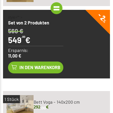
- 2
style="" >
%
Set von 2 Produkten
560
€
549
,00
€
Ersparnis:
11,00 €
IN DEN WARENKORB
1
Stück
Bett Voga - 140x200 cm
292
€
,00