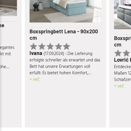
he
Boxspringbett Lena - 90x200
cm
Boxspr
cm
elegantes
Ivana
(17.09.2024) : Die Lieferung
kt mit
Lovrić
erfolgte schneller als erwartet und das
Bett hat unsere Erwartungen voll
Höhe
Entdecke
erfüllt: Es bietet hohen Komfort,
- und
Maßen 12
besticht durch seine ansprechende
+ več
r
Schlafzi
Optik und hochwertige Materialien, ist
en von
vereint K
+ več
äußerst stabil und verfügt über einen
itung aus
eine ent
großzügigen Stauraum. Absolut
gt für
seiner r
empfehlenswert!
Mit seinem
hochwert
 Bett
langanhal
 ein und
Design p
ladende
Einrichtu