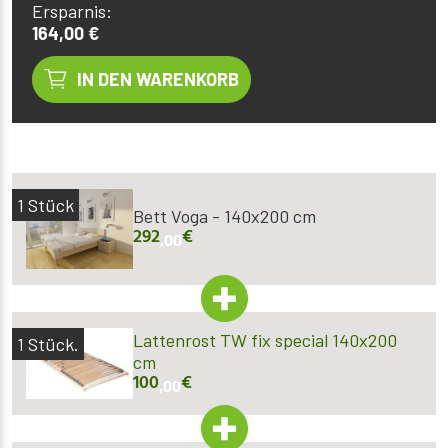
Ersparnis:
164,00 €
IN DEN WARENKORB
1
Stück
Bett Voga - 140x200 cm
292
€
,00
Lattenrost TW fix special 140x200
1
Stück.
cm
100
€
,00