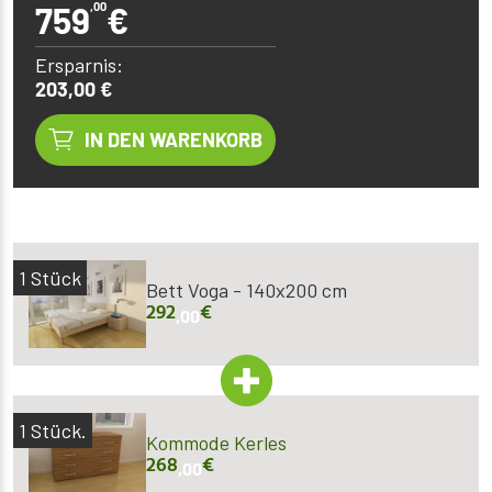
759
,00
€
Ersparnis:
203,00 €
IN DEN WARENKORB
1
Stück
Bett Voga - 140x200 cm
292
€
,00
1
Stück.
Kommode Kerles
268
€
,00