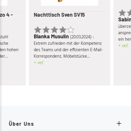
 4 -
Nachttisch Sven SV15
Sabin
überzeugt
ansprech
Blanka Musulin
uhl
(20.03.2024) :
ein herv
che
Extrem zufrieden mit der Kompetenz
Verhältni
+ več
en hohen
des Teams und der effizienten E-Mail-
r
Korrespondenz. Möbelstücke
ne eine
entsprechen voll und ganz den
+ več
ch meiner
Qualitäts- und Designansprüchen.
dslos
ndt. Ein
enden
te Team.
Über Uns