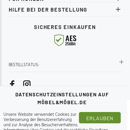
passende
finden kö
HILFE BEI DER BESTELLUNG
mit eine
gewährlei
SICHERES EINKAUFEN
Stabilität
gemütlic
oder als 
Wohnzimmer. Produkt
Modernes
Ambiente
BESTELLSTATUS:
für optim
Strapazie
mehreren
Holzrahm
langanhal
DATENSCHUTZEINSTELLUNGEN AUF
das Wohn
MÖBEL&MÖBEL.DE
jedem Raum Verleihen 
Zuhause 
Online-Möbelgeschäft - Möbel&Möbel.de 2015-2026.
Unsere Website verwendet Cookies zur
besonder
ERLAUBEN
Verbesserung der Benutzererfahrung
perfekte 
und zur Analyse des Besucherverhaltens.
Komfort.