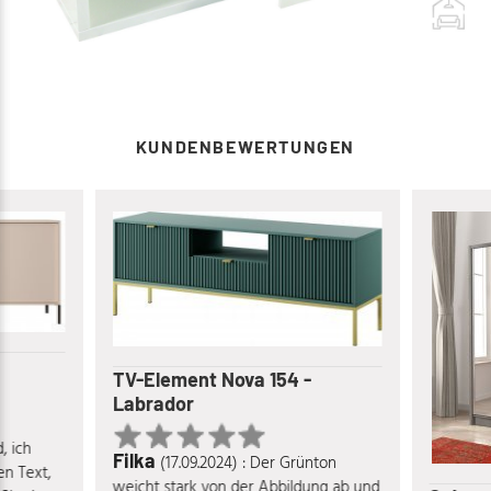
KUNDENBEWERTUNGEN
TV-Element Nova 154 -
Labrador
d, ich
Filka
(17.09.2024) : Der Grünton
n Text,
weicht stark von der Abbildung ab und