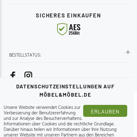
mit ei
gewährl
SICHERES EINKAUFEN
Stabilit
gemütl
oder al
Wohnzimmer. Pro
Modern
Ambien
BESTELLSTATUS:
für opt
Strapaz
mehrer
Holzra
langanh
DATENSCHUTZEINSTELLUNGEN AUF
das Woh
MÖBEL&MÖBEL.DE
jedem Raum Verlei
Zuhaus
Online-Möbelgeschäft - Möbel&Möbel.de 2015-2026.
Unsere Website verwendet Cookies zur
besond
ERLAUBEN
Verbesserung der Benutzererfahrung
perfekt
und zur Analyse des Besucherverhaltens.
Komfort
Informationen über Cookies und die rechtliche Grundlage
.
Darüber hinaus teilen wir Informationen über Ihre Nutzung
erhältli
unserer Website mit unseren Partnern aus den Bereichen