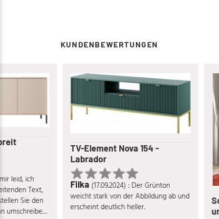
KUNDENBEWERTUNGEN
t
TV-Element Nova 154 -
Labrador
eid, ich
Filka
(17.09.2024) : Der Grünton
den Text,
weicht stark von der Abbildung ab und
Schra
en Sie den
erscheint deutlich heller.
und S
umschreiben