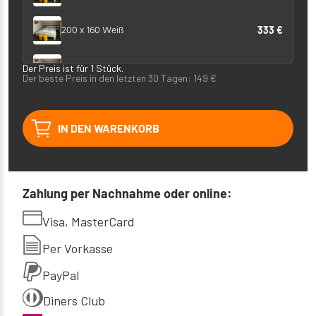
200 x 160 Weiß
333 €
200 x 180 Weiß
Der Preis ist für 1 Stück.
367 €
Der beste Preis in den letzten 30 Tagen:
149
€
IN DEN WARENKORB
Zahlung per Nachnahme oder online:
Visa, MasterCard
Per Vorkasse
PayPal
Diners Club