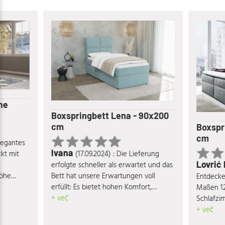
he
Boxspringbett Lena - 90x200
cm
Boxspr
cm
elegantes
Ivana
(17.09.2024) : Die Lieferung
kt mit
Lovrić
erfolgte schneller als erwartet und das
Bett hat unsere Erwartungen voll
Höhe
Entdecke
erfüllt: Es bietet hohen Komfort,
- und
Maßen 12
besticht durch seine ansprechende
+ več
r
Schlafzi
Optik und hochwertige Materialien, ist
en von
vereint K
+ več
äußerst stabil und verfügt über einen
itung aus
eine ent