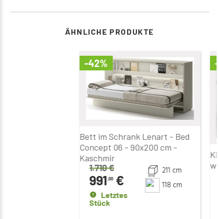
ÄHNLICHE PRODUKTE
-42%
Bett im Schrank Lenart - Bed
Concept 06 - 90x200 cm -
Ki
Kaschmir
we
1.710
€
211 cm
991
€
,00
118 cm
Letztes
Stück