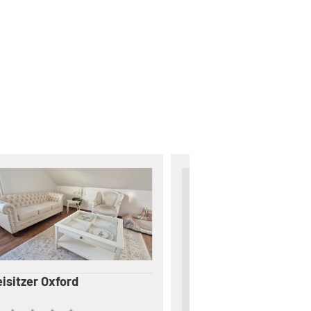
e
isitzer Oxford