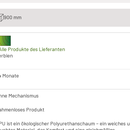
900 mm
Alle Produkte des Lieferanten
erbien
4 Monate
hne Mechanismus
ahmenloses Produkt
PU ist ein ökologischer Polyurethanschaum – ein weiches 
euchtes Material, das Komfort und eine gleichmäßige