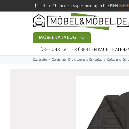
Letzte Chance zu super niedrigen PREISEN
MEH
MÖBELKATALOG
ÜBER UNS
ALLES ÜBER DEN KAUF
RATENZ
Startseite
Zweisitzer, Dreisitzer und Ecksofas
Sofas und Eckg