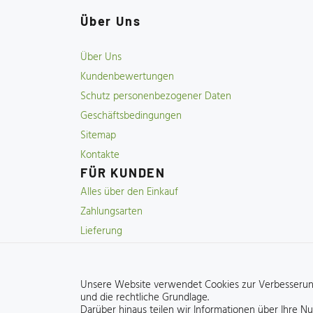
Über Uns
Über Uns
Kundenbewertungen
Schutz personenbezogener Daten
Geschäftsbedingungen
Sitemap
Kontakte
FÜR KUNDEN
Alles über den Einkauf
Zahlungsarten
Lieferung
Rücksendung
Garantie und Reklamationen
Unsere Website verwendet Cookies zur Verbesserung
und die rechtliche Grundlage
.
Darüber hinaus teilen wir Informationen über Ihre 
Online-Möbelgeschäft - Möbel&Möbel.de 2015-2026