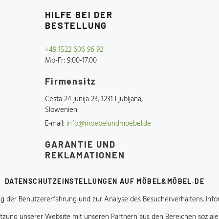
HILFE BEI DER
BESTELLUNG
+49 1522 606 96 92
Mo-Fr:
9:00-17.00
Firmensitz
Cesta 24 junija 23, 1231 Ljubljana,
Slowenien
E-mail:
info@moebelundmoebel.de
GARANTIE UND
REKLAMATIONEN
hilfe@moebelundmoebel.de
DATENSCHUTZEINSTELLUNGEN AUF MÖBEL&MÖBEL.DE
 der Benutzererfahrung und zur Analyse des Besucherverhaltens.
Info
Nutzung unserer Website mit unseren Partnern aus den Bereichen sozia
.