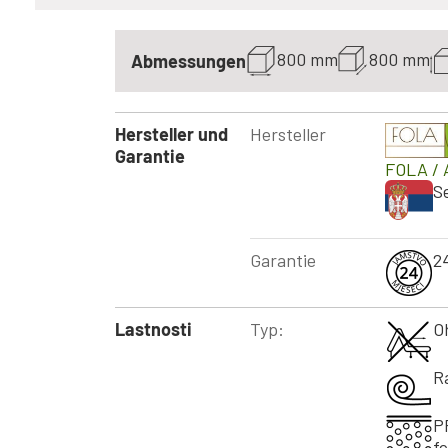
800 mm
800 mm
Abmessungen
Hersteller und
Hersteller
Garantie
FOLA
/ 
S
Garantie
2
Lastnosti
Typ:
O
R
P
f