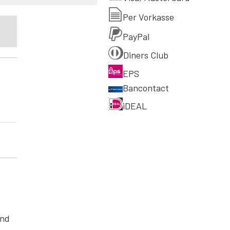
Per Vorkasse
PayPal
Diners Club
EPS
Bancontact
iDEAL
und