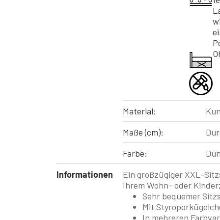
L
w
e
P
O
Material:
Kun
Maße (cm):
Dur
Farbe:
Dun
Informationen
Ein großzügiger XXL-Sitzs
Ihrem Wohn- oder Kinder
Sehr bequemer Sitz
Mit Styroporkügelche
In mehreren Farbvari