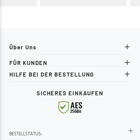
Sitzkomfort ist hervorragend, sowohl
beim Sitzen als auch beim Liegen,
wobei die etwas festeren Polster mir
besonders zusagen.
Über Uns
FÜR KUNDEN
HILFE BEI DER BESTELLUNG
SICHERES EINKAUFEN
BESTELLSTATUS: