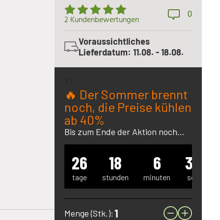
0
2 Kundenbewertungen
Voraussichtliches
Lieferdatum: 11.08. - 18.08.
3 1
🔥 Der Sommer brennt
noch, die Preise kühlen
ab 40%
Bis zum Ende der Aktion noch...
26
18
6
32
tage
stunden
minuten
sek
Menge (Stk.):