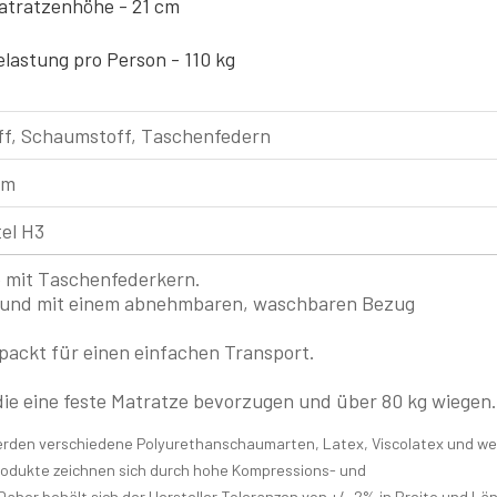
atratzenhöhe - 21 cm
elastung pro Person - 110 kg
ff, Schaumstoff, Taschenfedern
cm
el H3
 mit Taschenfederkern.
h und mit einem abnehmbaren, waschbaren Bezug
rpackt für einen einfachen Transport.
die eine feste Matratze bevorzugen und über 80 kg wiegen.
erden verschiedene Polyurethanschaumarten, Latex, Viscolatex und we
rodukte zeichnen sich durch hohe Kompressions- und
Daher behält sich der Hersteller Toleranzen von +/- 2% in Breite und Lä