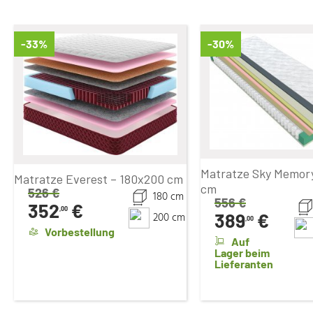
-33%
-30%
Matratze Sky Memor
Matratze Everest – 180x200 cm
cm
526
€
180 cm
556
€
352
€
,00
389
€
200 cm
,00
Vorbestellung
Auf
Lager beim
Lieferanten