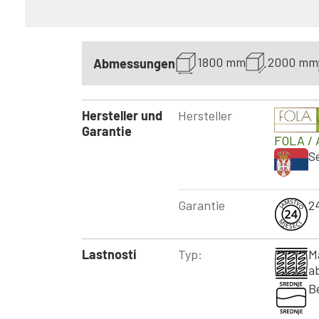
1800 mm
2000 mm
Abmessungen
Hersteller und
Hersteller
Garantie
FOLA
/ 
S
Garantie
2
Lastnosti
Typ:
M
a
B