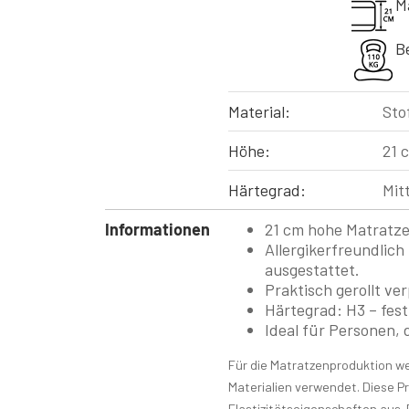
M
B
Material:
Sto
Höhe:
21 
Härtegrad:
Mitt
Informationen
21 cm hohe Matratze
Allergikerfreundlic
ausgestattet.
Praktisch gerollt ve
Härtegrad: H3 – fest
Ideal für Personen, 
Für die Matratzenproduktion w
Materialien verwendet. Diese P
Elastizitätseigenschaften aus. 