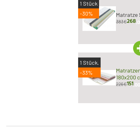
1
Stück
-30%
Matratze 
268
383
€
,
1
Stück.
Matratzen
-33%
180x200 
151
226
€
,0