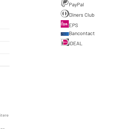
PayPal
Diners Club
EPS
Bancontact
iDEAL
itere
nge