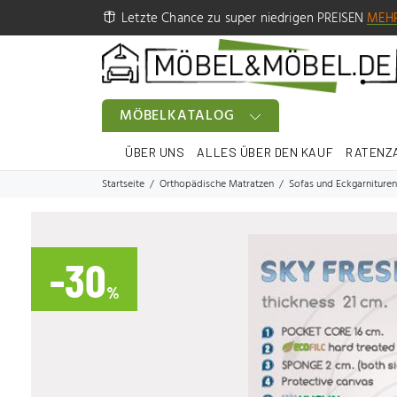
Letzte Chance zu super niedrigen PREISEN
MEH
MÖBELKATALOG
ÜBER UNS
ALLES ÜBER DEN KAUF
RATENZ
Startseite
Orthopädische Matratzen
Sofas und Eckgarnituren
-30
%