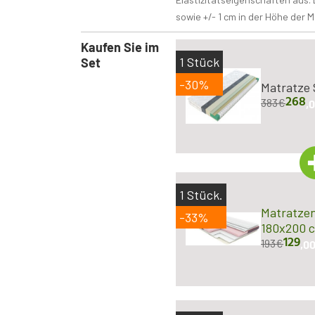
sowie +/- 1 cm in der Höhe der M
Kaufen Sie im
1
Stück
Set
-30%
Matratze 
268
383
€
,
1
Stück.
Matratzen
-33%
180x200 
129
193
€
,0