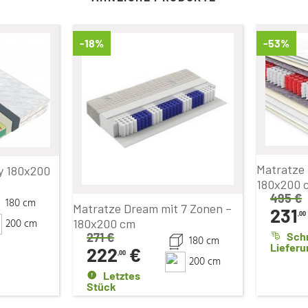
-18%
-53%
Matratze P
y 180x200
180x200 
495
€
180 cm
Matratze Dream mit 7 Zonen –
231
,00
200 cm
180x200 cm
271
€
Sch
180 cm
Lieferu
222
€
,00
200 cm
Letztes
Stück