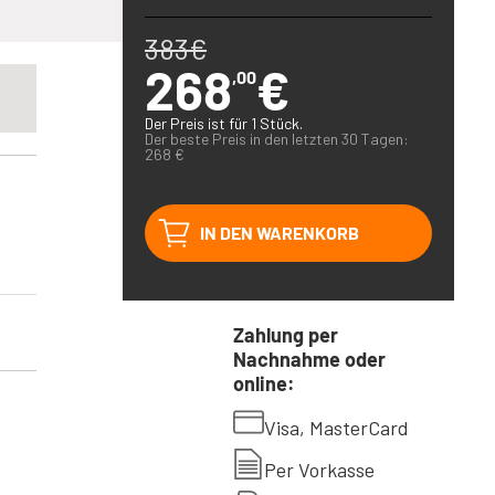
383
€
268
€
,00
Der Preis ist für 1 Stück.
Der beste Preis in den letzten 30 Tagen:
268
€
IN DEN WARENKORB
Zahlung per
Nachnahme oder
online:
Visa, MasterCard
Per Vorkasse