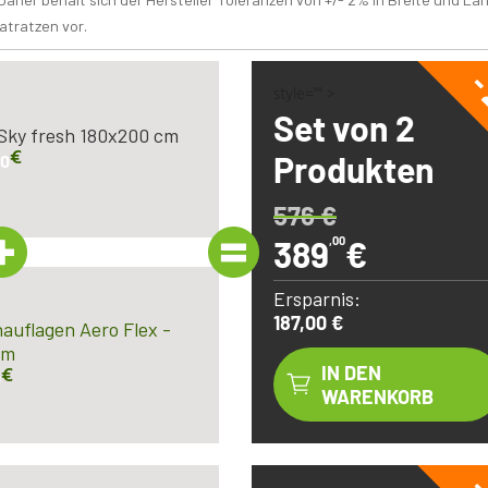
atratzen vor.
-
style="" >
Set von 2
Sky fresh 180x200 cm
€
Produkten
00
576
€
389
,00
€
Ersparnis:
187,00 €
auflagen Aero Flex -
cm
€
IN DEN
0
WARENKORB