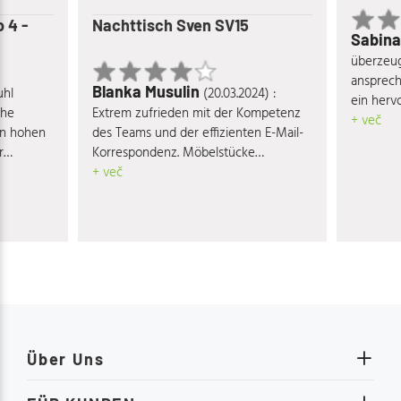
 4 -
Nachttisch Sven SV15
Sabin
überzeugt
ansprech
Blanka Musulin
uhl
(20.03.2024) :
ein hervo
che
Extrem zufrieden mit der Kompetenz
Verhältni
+ več
en hohen
des Teams und der effizienten E-Mail-
r
Korrespondenz. Möbelstücke
ne eine
entsprechen voll und ganz den
+ več
ch meiner
Qualitäts- und Designansprüchen.
dslos
ndt. Ein
enden
te Team.
Über Uns