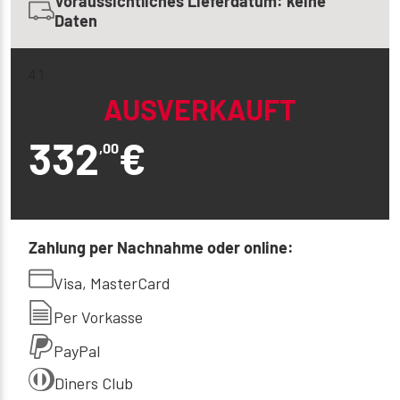
Voraussichtliches Lieferdatum: keine
Daten
4 1
AUSVERKAUFT
332
€
,00
Zahlung per Nachnahme oder online:
Visa, MasterCard
Per Vorkasse
PayPal
Diners Club