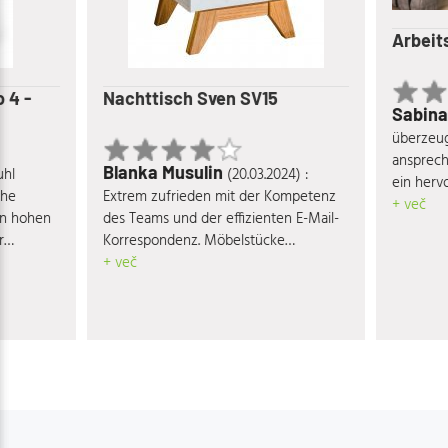
Arbeit
 4 -
Nachttisch Sven SV15
Sabin
überzeugt
ansprech
Blanka Musulin
uhl
(20.03.2024) :
ein hervo
che
Extrem zufrieden mit der Kompetenz
Verhältni
+ več
en hohen
des Teams und der effizienten E-Mail-
r
Korrespondenz. Möbelstücke
ne eine
entsprechen voll und ganz den
+ več
ch meiner
Qualitäts- und Designansprüchen.
dslos
ndt. Ein
enden
te Team.